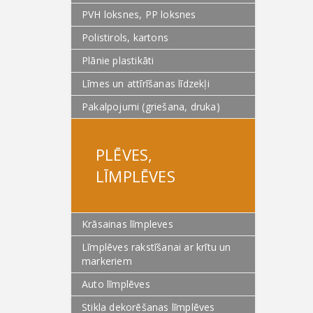
PVH loksnes, PP loksnes
Polistirols, kartons
Plānie plastikāti
Līmes un attīrīšanas līdzekļi
Pakalpojumi (griešana, druka)
PLĒVES,
LĪMPLĒVES
Krāsainas līmpleves
Līmplēves rakstīšanai ar krītu un
markeriem
Auto līmplēves
Stikla dekorēšanas līmplēves