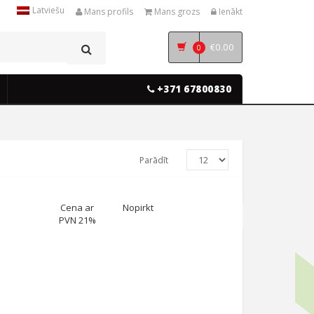
Latviešu
Mans profils
Mans grozs
Ienākt
€
0.00
0
+371 67800830
Parādīt
Cena ar
Nopirkt
PVN 21%