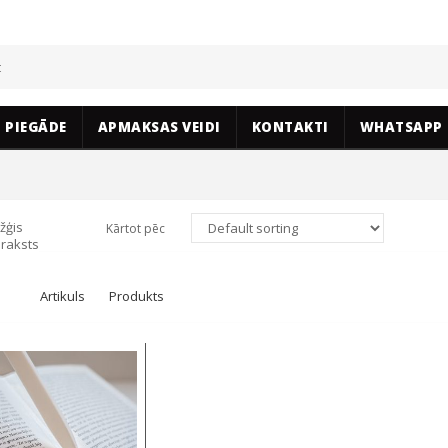
PIEGĀDE
APMAKSAS VEIDI
KONTAKTI
WHATSAPP
žģis
Kārtot pēc
raksts
Artikuls
Produkts