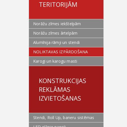
TERITORIJĀM
Norāžu zīmes iekštelpām
Norāžu zīmes ārtelpām
Alumīnija rāmji un stendi
NOLIKTAVAS IZPĀRDOŠANA
Karogi un karogu masti
KONSTRUKCIJAS
REKLĀMAS
IZVIETOŠANAS
Stendi, Roll Up, baneru sistēmas
LED plānie paneļi