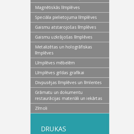
Magnētiskās līmplēves
Speciāla pielietojuma līmplēves
Gaismu atstarojošas līmplēves
Gaismu uzkrājošas līmplēves
Metalizētas un hologrāfiskas
līmplēves
Līmplēves mēbelēm
Līmplēves grīdas grafikai
Divpusējas līmplēves un līmlentes
Grāmatu un dokumentu
restaurācijas materiāli un iekārtas
Zīmoli
DRUKAS