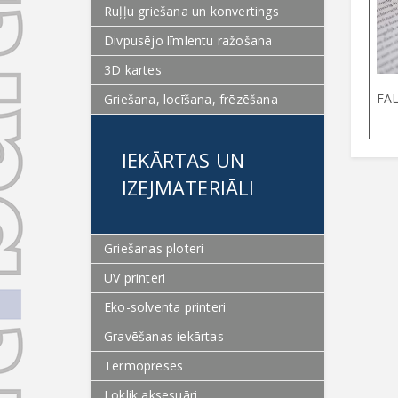
Ruļļu griešana un konvertings
Divpusējo līmlentu ražošana
3D kartes
FAL
Griešana, locīšana, frēzēšana
IEKĀRTAS UN
IZEJMATERIĀLI
Griešanas ploteri
UV printeri
Eko-solventa printeri
Gravēšanas iekārtas
Termopreses
Loklik aksesuāri