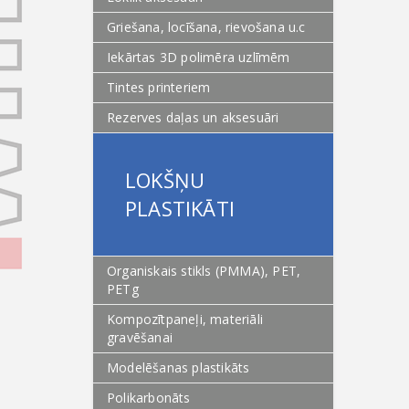
Griešana, locīšana, rievošana u.c
Iekārtas 3D polimēra uzlīmēm
Tintes printeriem
Rezerves daļas un aksesuāri
LOKŠŅU
PLASTIKĀTI
Organiskais stikls (PMMA), PET,
PETg
Kompozītpaneļi, materiāli
gravēšanai
Modelēšanas plastikāts
Polikarbonāts