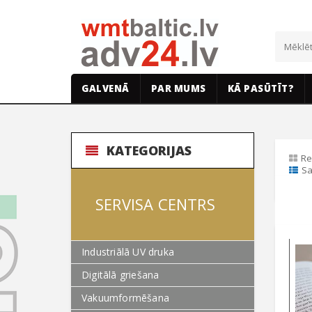
GALVENĀ
PAR MUMS
KĀ PASŪTĪT?
KATEGORIJAS
Re
Sa
SERVISA CENTRS
Industriālā UV druka
Digitālā griešana
Vakuumformēšana