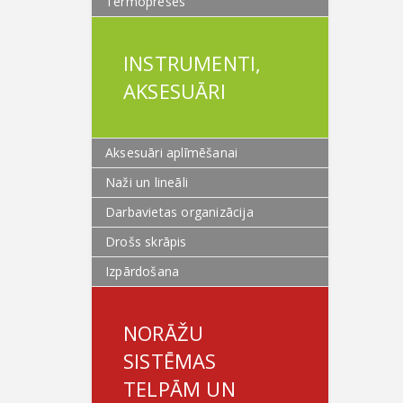
Termopreses
INSTRUMENTI,
AKSESUĀRI
Aksesuāri aplīmēšanai
Naži un lineāli
Darbavietas organizācija
Drošs skrāpis
Izpārdošana
NORĀŽU
SISTĒMAS
TELPĀM UN