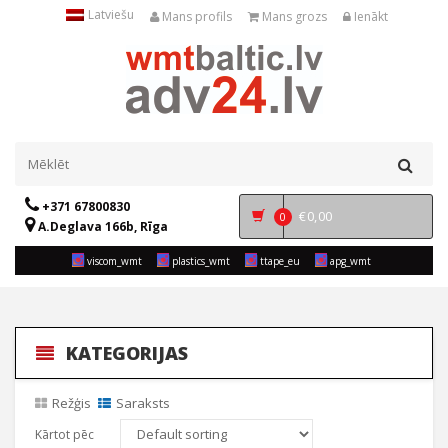
Latviešu
Mans profils
Mans grozs
Ienākt
+371 67800830
€
0,00
0
A.Deglava 166b, Rīga
viscom_wmt
plastics_wmt
ttape_eu
apg_wmt
KATEGORIJAS
Režģis
Saraksts
Kārtot pēc