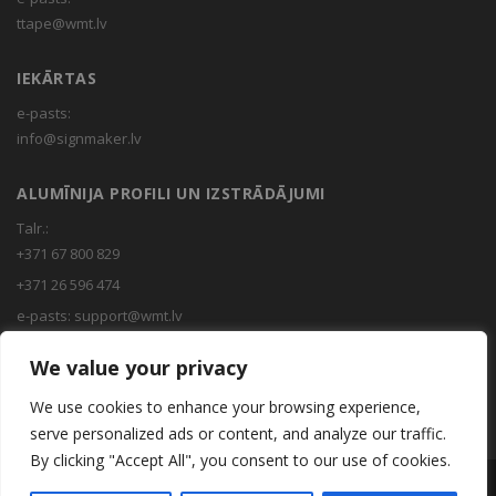
ttape@wmt.lv
IEKĀRTAS
e-pasts:
info@signmaker.lv
ALUMĪNIJA PROFILI UN IZSTRĀDĀJUMI
Talr.:
+371 67 800 829
+371 26 596 474
e-pasts:
support@wmt.lv
We value your privacy
INSTRUMENTI
We use cookies to enhance your browsing experience,
e-pasts:
info@uzlex.eu
serve personalized ads or content, and analyze our traffic.
By clicking "Accept All", you consent to our use of cookies.