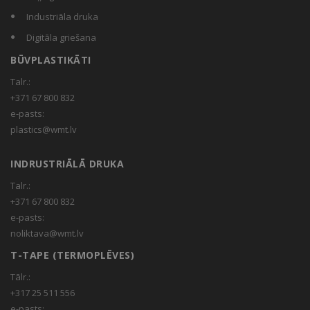
Industriāla druka
Digitāla griešana
BŪVPLASTIKĀTI
Talr.:
+371 67 800 832
e-pasts:
plastics@wmt.lv
INDRUSTRIĀLĀ DRUKA
Talr.:
+371 67 800 832
e-pasts:
noliktava@wmt.lv
T-TAPE (TERMOPLĒVES)
Tālr.:
+317 25 511 556
e-pasts: