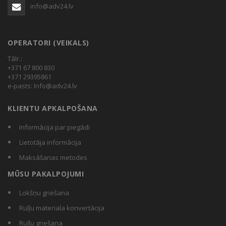
info@adv24.lv
OPERATORI (VEIKALS)
Tālr.:
+371 67 800 830
+371 29395861
e-pasts:
Info@adv24.lv
KLIENTU APKALPOŠANA
Informācija par piegādi
Lietotāja informācija
Maksāšanas metodes
MŪSU PAKALPOJUMI
Lokšņu griešana
Ruļļu materiala konvertācija
Ruļļu griešana