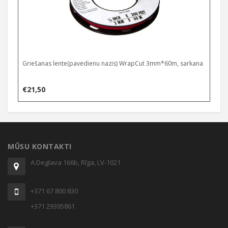
Griešanas lente(pavedienu nazis) WrapCut 3mm*60m, sarkana
€
21,50
MŪSU KONTAKTI
A.Deglava 166b, Rīga, LV-1021
+371 67 800 830
+371 29395861