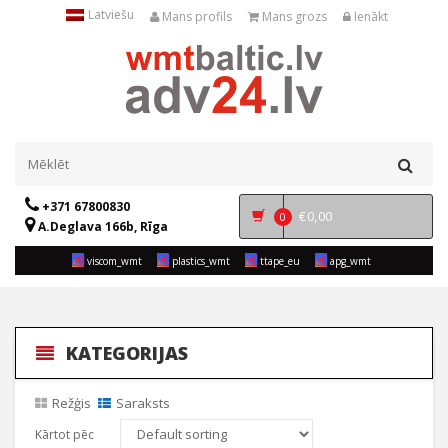
Latviešu
Mans profils
Mans grozs
Ienākt
+371 67800830
€
0,00
0
A.Deglava 166b, Rīga
viscom_wmt
plastics_wmt
ttape_eu
apg_wmt
KATEGORIJAS
Režģis
Saraksts
Kārtot pēc