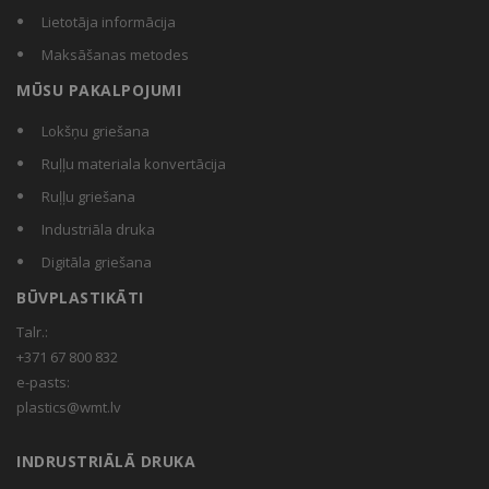
Lietotāja informācija
Maksāšanas metodes
MŪSU PAKALPOJUMI
Lokšņu griešana
Ruļļu materiala konvertācija
Ruļļu griešana
Industriāla druka
Digitāla griešana
BŪVPLASTIKĀTI
Talr.:
+371 67 800 832
e-pasts:
plastics@wmt.lv
INDRUSTRIĀLĀ DRUKA