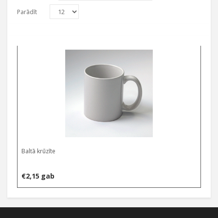
Parādīt
Baltā krūzīte
€
2,15
gab