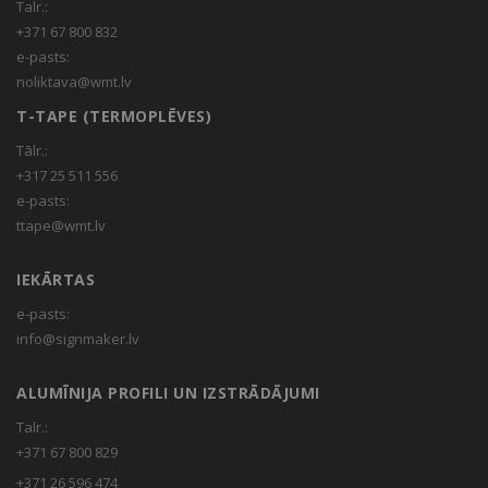
Talr.:
+371 67 800 832
e-pasts:
noliktava@wmt.lv
T-TAPE (TERMOPLĒVES)
Tālr.:
+317 25 511 556
e-pasts:
ttape@wmt.lv
IEKĀRTAS
e-pasts:
info@signmaker.lv
ALUMĪNIJA PROFILI UN IZSTRĀDĀJUMI
Talr.:
+371 67 800 829
+371 26 596 474