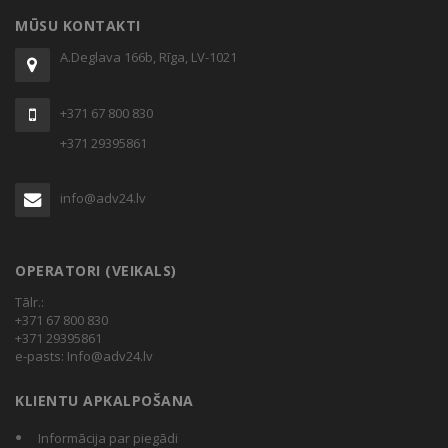
MŪSU KONTAKTI
A.Deglava 166b, Rīga, LV-1021
+371 67 800 830
+371 29395861
info@adv24.lv
OPERATORI (VEIKALS)
Tālr.:
+371 67 800 830
+371 29395861
e-pasts:
Info@adv24.lv
KLIENTU APKALPOŠANA
Informācija par piegādi