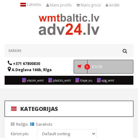
Latviešu
Mans profils
Mans grozs
Ienākt
+371 67800830
€
0,00
0
A.Deglava 166b, Rīga
viscom_wmt
plastics_wmt
ttape_eu
apg_wmt
KATEGORIJAS
Režģis
Saraksts
Kārtot pēc