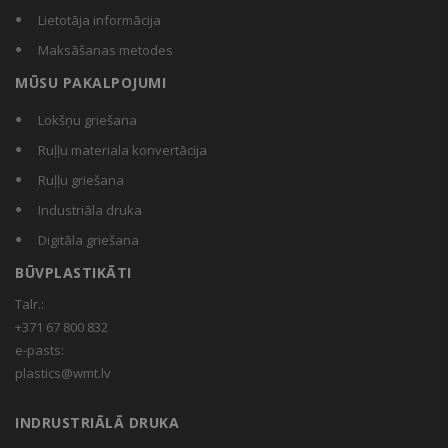
Lietotāja informācija
Maksāšanas metodes
MŪSU PAKALPOJUMI
Lokšņu griešana
Ruļļu materiala konvertācija
Ruļļu griešana
Industriāla druka
Digitāla griešana
BŪVPLASTIKĀTI
Talr.:
+371 67 800 832
e-pasts:
plastics@wmt.lv
INDRUSTRIĀLĀ DRUKA