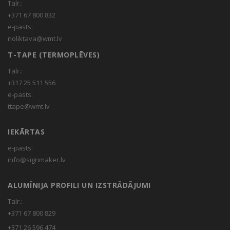
Talr.:
+371 67 800 832
e-pasts:
noliktava@wmt.lv
T-TAPE (TERMOPLĒVES)
Tālr.:
+317 25 511 556
e-pasts:
ttape@wmt.lv
IEKĀRTAS
e-pasts:
info@signmaker.lv
ALUMĪNIJA PROFILI UN IZSTRĀDĀJUMI
Talr.:
+371 67 800 829
+371 26 596 474