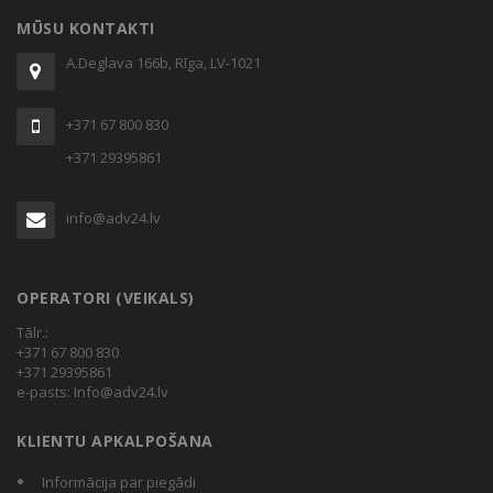
MŪSU KONTAKTI
A.Deglava 166b, Rīga, LV-1021
+371 67 800 830
+371 29395861
info@adv24.lv
OPERATORI (VEIKALS)
Tālr.:
+371 67 800 830
+371 29395861
e-pasts:
Info@adv24.lv
KLIENTU APKALPOŠANA
Informācija par piegādi