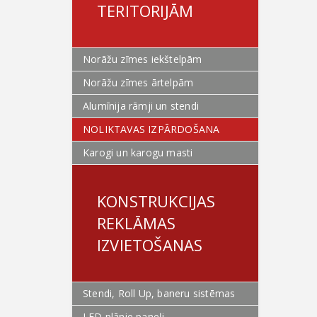
TERITORIJĀM
Norāžu zīmes iekštelpām
Norāžu zīmes ārtelpām
Alumīnija rāmji un stendi
NOLIKTAVAS IZPĀRDOŠANA
Karogi un karogu masti
KONSTRUKCIJAS
REKLĀMAS
IZVIETOŠANAS
Stendi, Roll Up, baneru sistēmas
LED plānie paneļi