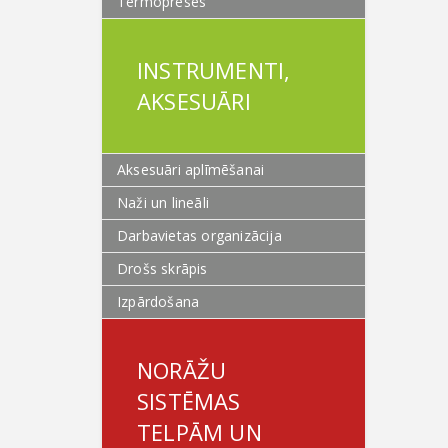
Termopreses
INSTRUMENTI,
AKSESUĀRI
Aksesuāri aplīmēšanai
Naži un lineāli
Darbavietas organizācija
Drošs skrāpis
Izpārdošana
NORĀŽU
SISTĒMAS
TELPĀM UN