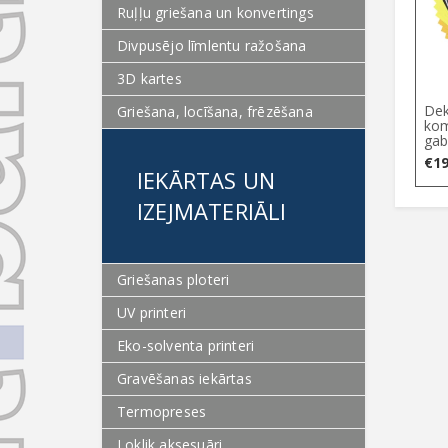
Ruļļu griešana un konvertings
Divpusējo līmlentu ražošana
3D kartes
Dek
Griešana, locīšana, frēzēšana
kom
gab
€
19
IEKĀRTAS UN
IZEJMATERIĀLI
Griešanas ploteri
UV printeri
Eko-solventa printeri
Gravēšanas iekārtas
Termopreses
Loklik aksesuāri