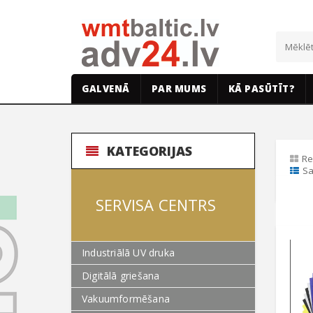
GALVENĀ
PAR MUMS
KĀ PASŪTĪT?
KATEGORIJAS
Re
Sa
SERVISA CENTRS
Industriālā UV druka
Digitālā griešana
Vakuumformēšana