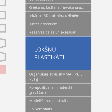
Griešana, locīšana, rievošana u.c
Iekārtas 3D polimēra uzlīmēm
Tintes printeriem
Rezerves daļas un aksesuāri
LOKŠŅU
PLASTIKĀTI
Organiskais stikls (PMMA), PET,
PETg
Kompozītpaneļi, materiāli
gravēšanai
Modelēšanas plastikāts
Polikarbonāts