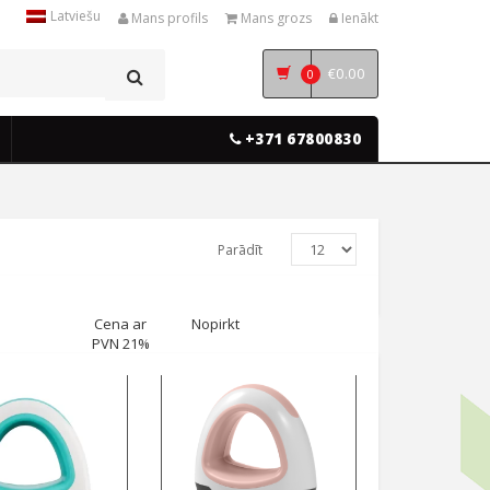
Latviešu
Mans profils
Mans grozs
Ienākt
€
0.00
0
+371 67800830
Parādīt
Cena ar
Nopirkt
PVN 21%