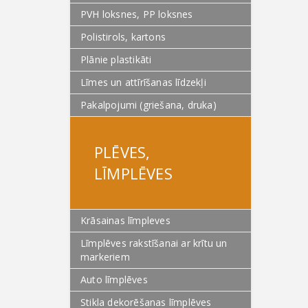
PVH loksnes, PP loksnes
Polistirols, kartons
Plānie plastikāti
Līmes un attīrīšanas līdzekļi
Pakalpojumi (griešana, druka)
PLĒVES,
LĪMPLĒVES
Krāsainas līmpleves
Līmplēves rakstīšanai ar krītu un
markeriem
Auto līmplēves
Stikla dekorēšanas līmplēves