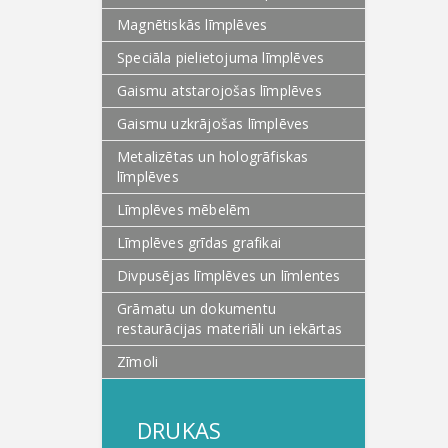
Magnētiskās līmplēves
Speciāla pielietojuma līmplēves
Gaismu atstarojošas līmplēves
Gaismu uzkrājošas līmplēves
Metalizētas un hologrāfiskas
līmplēves
Līmplēves mēbelēm
Līmplēves grīdas grafikai
Divpusējas līmplēves un līmlentes
Grāmatu un dokumentu
restaurācijas materiāli un iekārtas
Zīmoli
DRUKAS