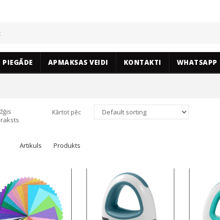
PIEGĀDE
APMAKSAS VEIDI
KONTAKTI
WHATSAPP
žģis
Kārtot pēc
raksts
Artikuls
Produkts