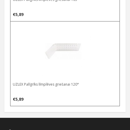
€
5,89
UZLEX Palīgrīks līmplēves griešanai 120°
€
5,89