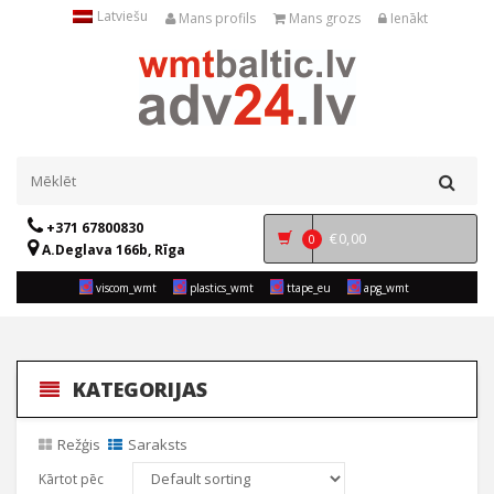
Latviešu
Mans profils
Mans grozs
Ienākt
+371 67800830
€
0,00
0
A.Deglava 166b, Rīga
viscom_wmt
plastics_wmt
ttape_eu
apg_wmt
KATEGORIJAS
Režģis
Saraksts
Kārtot pēc