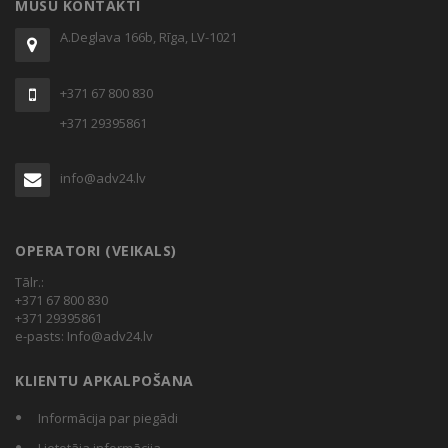
MŪSU KONTAKTI
A.Deglava 166b, Rīga, LV-1021
+371 67 800 830
+371 29395861
info@adv24.lv
OPERATORI (VEIKALS)
Tālr.:
+371 67 800 830
+371 29395861
e-pasts:
Info@adv24.lv
KLIENTU APKALPOŠANA
Informācija par piegādi