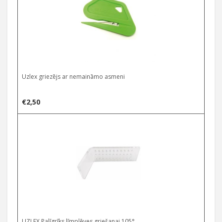
Uzlex griezējs ar nemaināmo asmeni
€
2,50
UZLEX Palīgrīks līmplēves griešanai 105°