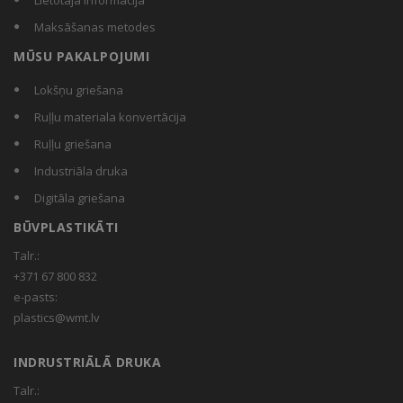
Lietotāja informācija
Maksāšanas metodes
MŪSU PAKALPOJUMI
Lokšņu griešana
Ruļļu materiala konvertācija
Ruļļu griešana
Industriāla druka
Digitāla griešana
BŪVPLASTIKĀTI
Talr.:
+371 67 800 832
e-pasts:
plastics@wmt.lv
INDRUSTRIĀLĀ DRUKA
Talr.: