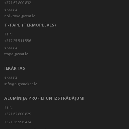
+371 67 800 832
e-pasts:
noliktava@wmt.lv
T-TAPE (TERMOPLĒVES)
Tālr.:
+317 25 511 556
e-pasts:
ttape@wmt.lv
IEKĀRTAS
e-pasts:
info@signmaker.lv
ALUMĪNIJA PROFILI UN IZSTRĀDĀJUMI
Talr.:
+371 67 800 829
+371 26 596 474