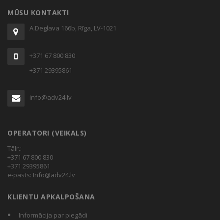
MŪSU KONTAKTI
A.Deglava 166b, Rīga, LV-1021
+371 67 800 830
+371 29395861
info@adv24.lv
OPERATORI (VEIKALS)
Tālr.:
+371 67 800 830
+371 29395861
e-pasts:
Info@adv24.lv
KLIENTU APKALPOŠANA
Informācija par piegādi