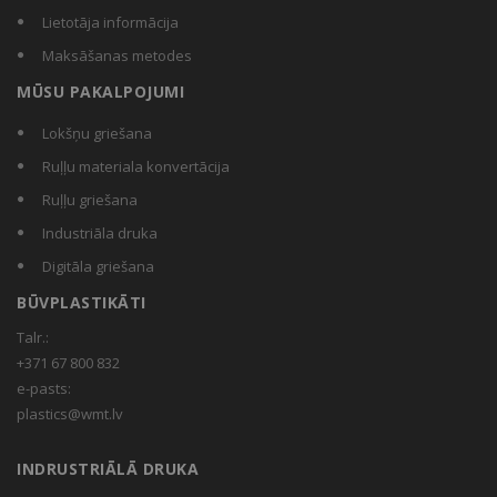
Lietotāja informācija
Maksāšanas metodes
MŪSU PAKALPOJUMI
Lokšņu griešana
Ruļļu materiala konvertācija
Ruļļu griešana
Industriāla druka
Digitāla griešana
BŪVPLASTIKĀTI
Talr.:
+371 67 800 832
e-pasts:
plastics@wmt.lv
INDRUSTRIĀLĀ DRUKA