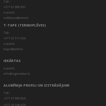
Talr.:
+371 67 800 832
e-pasts:
noliktava@wmt.lv
T-TAPE (TERMOPLĒVES)
Tālr.:
+317 25 511 556
e-pasts:
ttape@wmt.lv
IEKĀRTAS
e-pasts:
info@signmaker.lv
ALUMĪNIJA PROFILI UN IZSTRĀDĀJUMI
Talr.:
+371 67 800 829
+371 26 596 474