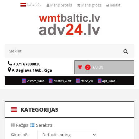
Latviešu
Mans profils
Mans grozs
Ienākt
+371 67800830
€
0,00
0
A.Deglava 166b, Rīga
viscom_wmt
plastics_wmt
ttape_eu
apg_wmt
KATEGORIJAS
Režģis
Saraksts
Kārtot pēc