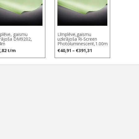
plēve, gaismu
Līmplēve,gaismu
rājoša DM9202,
uzkrājoša Ri-Screen
24m
Photoluminescent,1.00m
Price
,82
t/m
€
40,91
–
€
391,31
range:
€40,91
through
€391,31