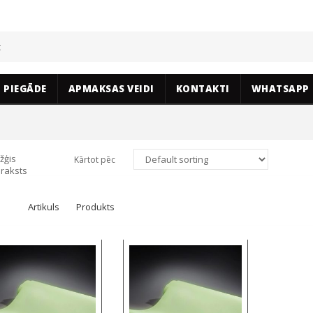
PIEGĀDE
APMAKSAS VEIDI
KONTAKTI
WHATSAPP
žģis
Kārtot pēc
raksts
Artikuls
Produkts
Select options