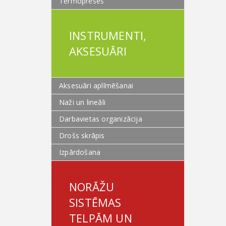
Termopreses
INSTRUMENTI,
AKSESUĀRI
Aksesuāri aplīmēšanai
Naži un lineāli
Darbavietas organizācija
Drošs skrāpis
Izpārdošana
NORĀŽU
SISTĒMAS
TELPĀM UN