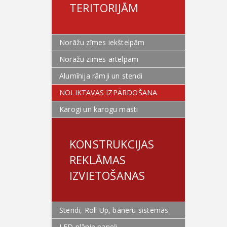
TERITORIJĀM
Norāžu zīmes iekštelpām
Norāžu zīmes ārtelpām
Alumīnija rāmji un stendi
NOLIKTAVAS IZPĀRDOŠANA
Karogi un karogu masti
KONSTRUKCIJAS
REKLĀMAS
IZVIETOŠANAS
Stendi, Roll Up, baneru sistēmas
LED plānie paneļi