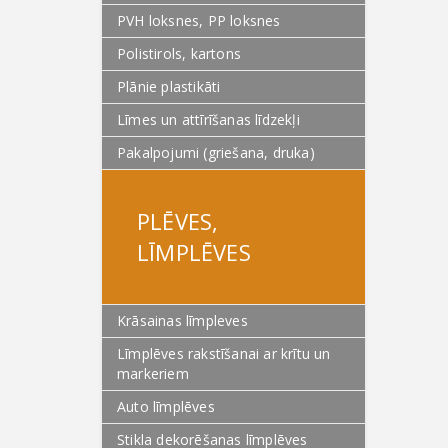
PVH loksnes, PP loksnes
Polistirols, kartons
Plānie plastikāti
Līmes un attīrīšanas līdzekļi
Pakalpojumi (griešana, druka)
PLĒVES,
LĪMPLĒVES
Krāsainas līmpleves
Līmplēves rakstīšanai ar krītu un
markeriem
Auto līmplēves
Stikla dekorēšanas līmplēves