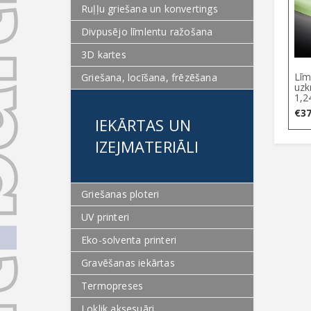
Ruļļu griešana un konvertings
Divpusējo līmlentu ražošana
3D kartes
Līm
Griešana, locīšana, frēzēšana
uzk
1,
€
37
IEKĀRTAS UN
IZEJMATERIĀLI
Griešanas ploteri
UV printeri
Eko-solventa printeri
Gravēšanas iekārtas
Termopreses
Loklik aksesuāri