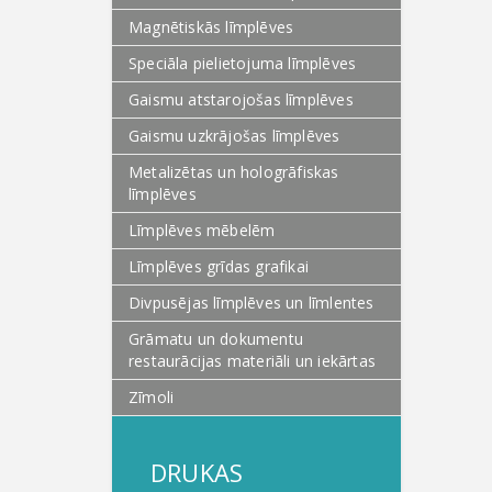
Magnētiskās līmplēves
Speciāla pielietojuma līmplēves
Gaismu atstarojošas līmplēves
Gaismu uzkrājošas līmplēves
Metalizētas un hologrāfiskas
līmplēves
Līmplēves mēbelēm
Līmplēves grīdas grafikai
Divpusējas līmplēves un līmlentes
Grāmatu un dokumentu
restaurācijas materiāli un iekārtas
Zīmoli
DRUKAS