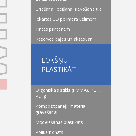
Griešana, locīšana, rievošana u.c
Iekārtas 3D polimēra uzlīmēm
Tintes printeriem
Rezerves daļas un aksesuāri
LOKŠŅU
PLASTIKĀTI
Organiskais stikls (PMMA), PET,
PETg
Kompozītpaneļi, materiāli
gravēšanai
Modelēšanas plastikāts
Polikarbonāts