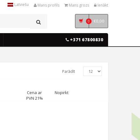
Latviešu
Mans profils
Mans grozs
Ienākt
€
0,00
0
+371 67800830
Parādīt
Cena ar
Nopirkt
PVN 21%