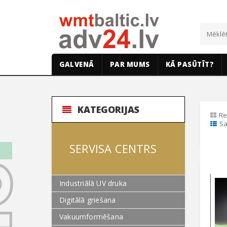
GALVENĀ
PAR MUMS
KĀ PASŪTĪT?
KATEGORIJAS
Re
Sa
SERVISA CENTRS
Industriālā UV druka
Digitālā griešana
Vakuumformēšana