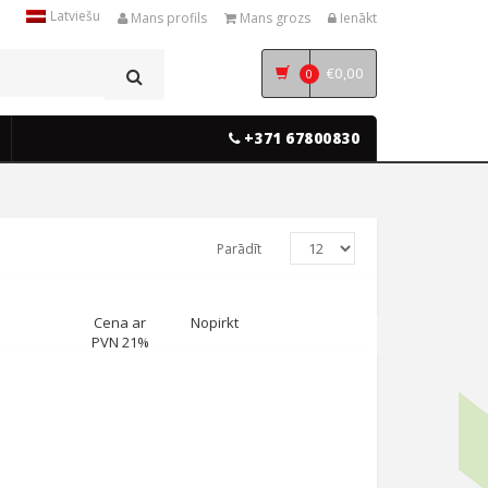
Latviešu
Mans profils
Mans grozs
Ienākt
€
0,00
0
+371 67800830
Parādīt
Cena ar
Nopirkt
PVN 21%