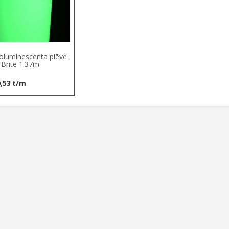
oluminescenta plēve
 Brite 1.37m
,53
t/m