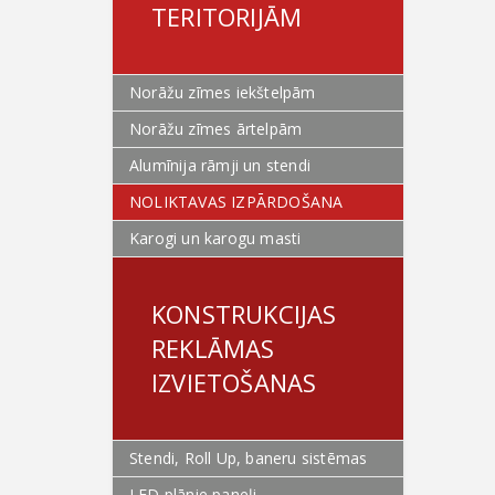
TERITORIJĀM
Norāžu zīmes iekštelpām
Norāžu zīmes ārtelpām
Alumīnija rāmji un stendi
NOLIKTAVAS IZPĀRDOŠANA
Karogi un karogu masti
KONSTRUKCIJAS
REKLĀMAS
IZVIETOŠANAS
Stendi, Roll Up, baneru sistēmas
LED plānie paneļi