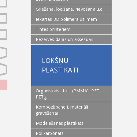
Griešana, locīšana, rievošana u.c
Iekārtas 3D polimēra uzlīmēm
Tintes printeriem
Rezerves daļas un aksesuāri
LOKŠŅU
PLASTIKĀTI
Organiskais stikls (PMMA), PET,
PETg
Kompozītpaneļi, materiāli
gravēšanai
Modelēšanas plastikāts
Polikarbonāts