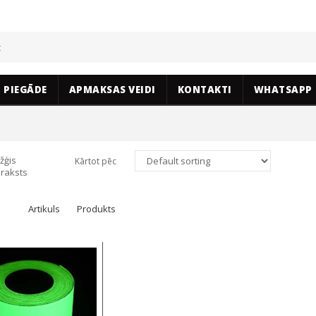
PIEGĀDE
APMAKSAS VEIDI
KONTAKTI
WHATSAPP
žģis
Kārtot pēc
raksts
Artikuls
Produkts