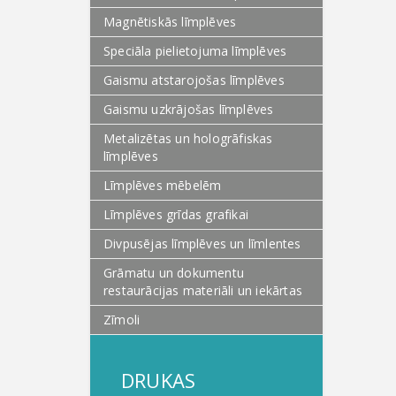
Magnētiskās līmplēves
Speciāla pielietojuma līmplēves
Gaismu atstarojošas līmplēves
Gaismu uzkrājošas līmplēves
Metalizētas un hologrāfiskas
līmplēves
Līmplēves mēbelēm
Līmplēves grīdas grafikai
Divpusējas līmplēves un līmlentes
Grāmatu un dokumentu
restaurācijas materiāli un iekārtas
Zīmoli
DRUKAS