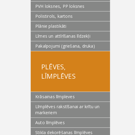
PVH loksnes, PP loksnes
Polistirols, kartons
Plānie plastikāti
Līmes un attīrīšanas līdzekļi
Pakalpojumi (griešana, druka)
PLĒVES,
LĪMPLĒVES
Krāsainas līmpleves
Līmplēves rakstīšanai ar krītu un
markeriem
Auto līmplēves
Stikla dekorēšanas līmplēves