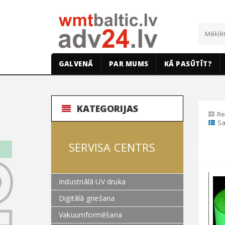
GALVENĀ
PAR MUMS
KĀ PASŪTĪT?
KATEGORIJAS
Re
Sa
SERVISA CENTRS
Industriālā UV druka
Digitālā griešana
Vakuumformēšana