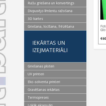
Ruļļu griešana un konvertings
Divpusējo līmlentu ražošana
3D kartes
Fot
Griešana, locīšana, frēzēšana
Glo
€
60
IEKĀRTAS UN
IZEJMATERIĀLI
Griešanas ploteri
UV printeri
Eko-solventa printeri
Gravēšanas iekārtas
Termopreses
Loklik aksesuāri