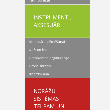
Termopreses
INSTRUMENTI,
AKSESUĀRI
Aksesuāri aplīmēšanai
Naži un lineāli
Darbavietas organizācija
Drošs skrāpis
Izpārdošana
NORĀŽU
SISTĒMAS
TELPĀM UN