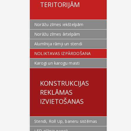
TERITORIJĀM
Norāžu zīmes iekštelpām
Norāžu zīmes ārtelpām
Alumīnija rāmji un stendi
NOLIKTAVAS IZPĀRDOŠANA
Karogi un karogu masti
KONSTRUKCIJAS
REKLĀMAS
IZVIETOŠANAS
Stendi, Roll Up, baneru sistēmas
LED plānie paneļi