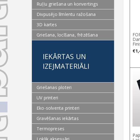
Ruļļu griešana un konvertings
Divpusējo līmlentu ražošana
3D kartes
FOR
Griešana, locīšana, frēzēšana
Dar
Fin
€
1,
IEKĀRTAS UN
IZEJMATERIĀLI
Griešanas ploteri
UV printeri
Eko-solventa printeri
Gravēšanas iekārtas
Termopreses
Pap
Loklik aksesuāri
Las