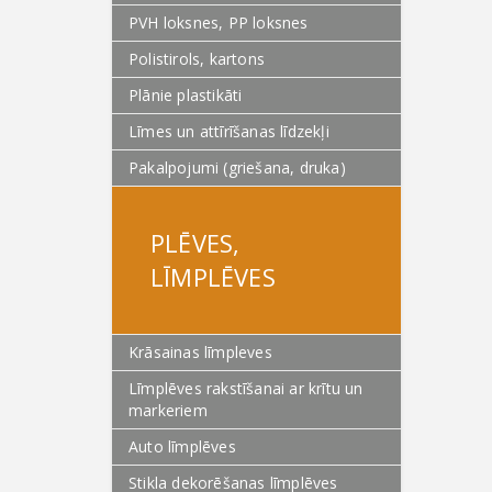
PVH loksnes, PP loksnes
Polistirols, kartons
Plānie plastikāti
Līmes un attīrīšanas līdzekļi
Pakalpojumi (griešana, druka)
PLĒVES,
LĪMPLĒVES
Krāsainas līmpleves
Līmplēves rakstīšanai ar krītu un
markeriem
Auto līmplēves
Stikla dekorēšanas līmplēves