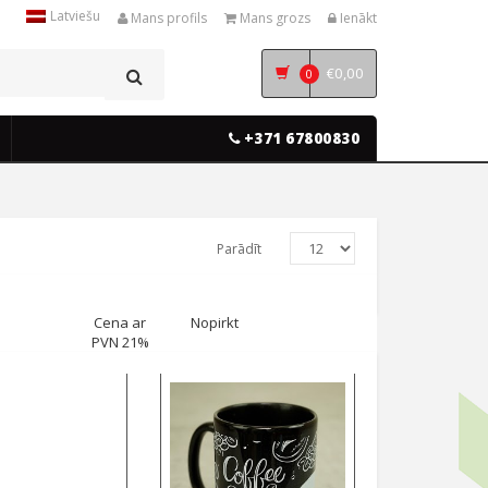
Latviešu
Mans profils
Mans grozs
Ienākt
€
0,00
0
+371 67800830
Parādīt
Cena ar
Nopirkt
PVN 21%