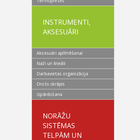
Termopreses
INSTRUMENTI,
AKSESUĀRI
Aksesuāri aplīmēšanai
Naži un lineāli
Darbavietas organizācija
Drošs skrāpis
Izpārdošana
NORĀŽU
SISTĒMAS
TELPĀM UN