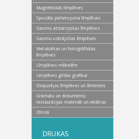
Magnētiskās līmplēves
Speciāla pielietojuma līmplēves
Gaismu atstarojošas līmplēves
Gaismu uzkrājošas līmplēves
Metalizētas un hologrāfiskas
līmplēves
Līmplēves mēbelēm
Līmplēves grīdas grafikai
Divpusējas līmplēves un līmlentes
Grāmatu un dokumentu
restaurācijas materiāli un iekārtas
Zīmoli
DRUKAS