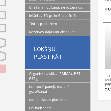
Griešana, locīšana, rievošana u.c
€
1,
Iekārtas 3D polimēra uzlīmēm
Tintes printeriem
Rezerves daļas un aksesuāri
LOKŠŅU
PLASTIKĀTI
Organiskais stikls (PMMA), PET,
T-T
PETg
Mul
pap
Kompozītpaneļi, materiāli
€
1,
gravēšanai
Modelēšanas plastikāts
Polikarbonāts