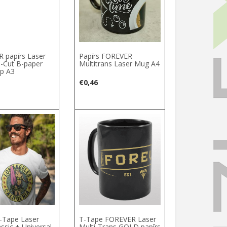
 papīrs Laser
Papīrs FOREVER
-Cut B-paper
Multitrans Laser Mug A4
p A3
€
0,46
T-Tape Laser
T-Tape FOREVER Laser
assic + Universal
Multi-Trans GOLD papīrs