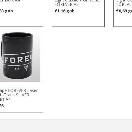
FOREVER A3
FOREVE
83
gab
€
1,16
gab
€
0,69
g
ape FOREVER Laser
ti-Trans SILVER
īrs A4
93