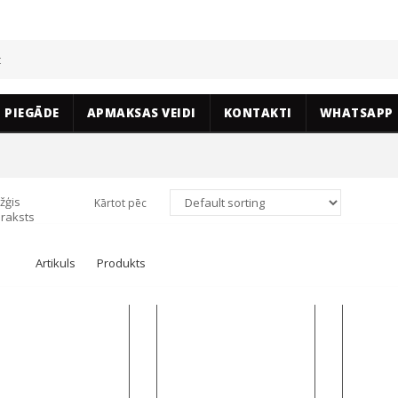
PIEGĀDE
APMAKSAS VEIDI
KONTAKTI
WHATSAPP
žģis
Kārtot pēc
raksts
Artikuls
Produkts