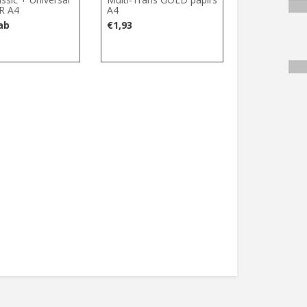
R A4
A4
ab
€
1,93