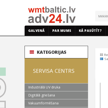
GALVENĀ
PAR MUMS
KĀ PASŪTĪT?
KATEGORIJAS
Re
Sa
SERVISA CENTRS
Industriālā UV druka
Digitālā griešana
Vakuumformēšana