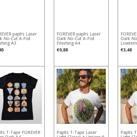
EVER papīrs Laser
FOREVER papīrs Laser
FOREVER
k No-Cut A-Foil
Dark No-Cut A-Foil
Dark No
ishing A3
Finishing A4
Lowtem
45
€
0,88
€
3,48
īrs T-Tape FOREVER
Papīrs T-Tape Laser
Papīrs 
er Dark A4
Light Classic + Universal
Light Cl