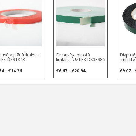
€4.41
pusēja plānā līmlente
Divpusēja putotā
Divpusē
EX DS31343
līmlente UZLEX DS33385
līmlent
Price
Price
54
–
€
14.36
€
6.67
–
€
20.94
€
9.07
–
range:
range:
€4.54
€6.67
through
through
€14.36
€20.94