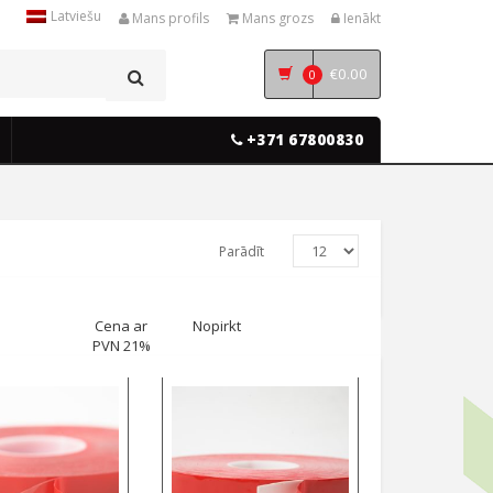
Latviešu
Mans profils
Mans grozs
Ienākt
€
0.00
0
+371 67800830
Parādīt
Cena ar
Nopirkt
PVN 21%
elect options
Select options