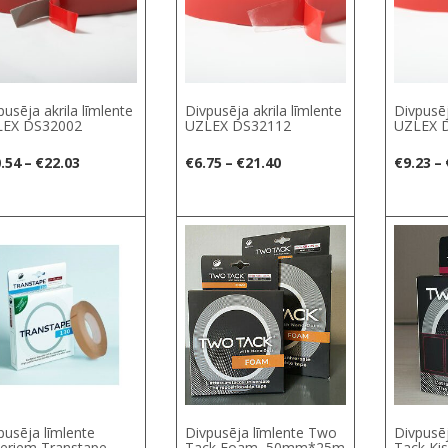
pusēja akrila līmlente
Divpusēja akrila līmlente
Divpusēj
EX DS32002
UZLEX DS32112
UZLEX 
Price
Price
.54
–
€
22.03
€
6.75
–
€
21.40
€
9.23
–
range:
range:
€10.54
€6.75
S
through
through
€22.03
€21.40
pusēja līmlente
Divpusēja līmlente Two
Divpusē
eriem Transtape
Tack Foam, 50mm*25m
Tack Ki