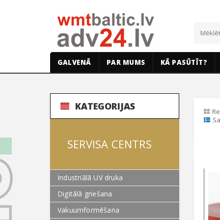
GALVENĀ
PAR MUMS
KĀ PASŪTĪT?
KATEGORIJAS
Re
Sa
SERVISA CENTRS
Industriālā UV druka
Digitālā griešana
Vakuumformēšana