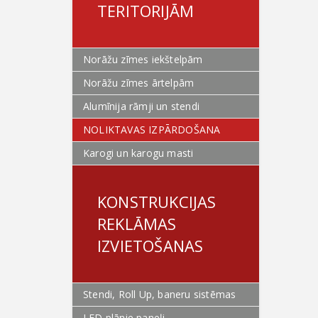
TERITORIJĀM
Norāžu zīmes iekštelpām
Norāžu zīmes ārtelpām
Alumīnija rāmji un stendi
NOLIKTAVAS IZPĀRDOŠANA
Karogi un karogu masti
KONSTRUKCIJAS
REKLĀMAS
IZVIETOŠANAS
Stendi, Roll Up, baneru sistēmas
LED plānie paneļi