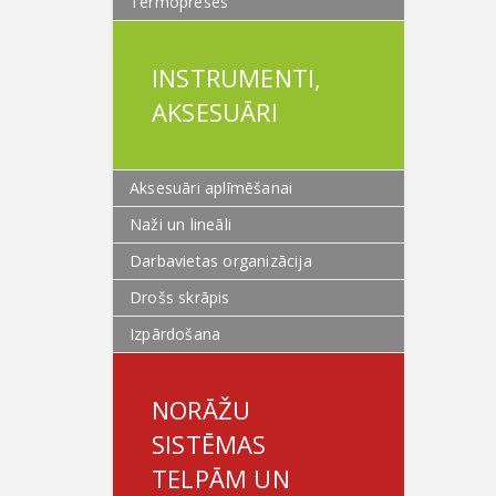
Termopreses
INSTRUMENTI,
AKSESUĀRI
Aksesuāri aplīmēšanai
Naži un lineāli
Darbavietas organizācija
Drošs skrāpis
Izpārdošana
NORĀŽU
SISTĒMAS
TELPĀM UN