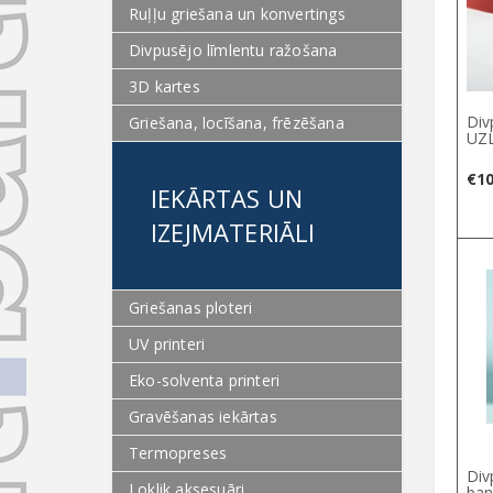
Ruļļu griešana un konvertings
Divpusējo līmlentu ražošana
3D kartes
Div
Griešana, locīšana, frēzēšana
UZL
€
10
IEKĀRTAS UN
IZEJMATERIĀLI
Griešanas ploteri
UV printeri
Eko-solventa printeri
Gravēšanas iekārtas
Termopreses
Div
Loklik aksesuāri
ban