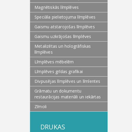
Magnētiskās līmplēves
Speciāla pielietojuma līmplēves
Gaismu atstarojošas līmplēves
Gaismu uzkrājošas līmplēves
Metalizētas un hologrāfiskas
līmplēves
Līmplēves mēbelēm
Līmplēves grīdas grafikai
Divpusējas līmplēves un līmlentes
Grāmatu un dokumentu
restaurācijas materiāli un iekārtas
Zīmoli
DRUKAS