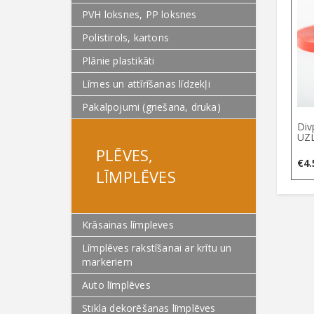
PVH loksnes, PP loksnes
Polistirols, kartons
Plānie plastikāti
Līmes un attīrīšanas līdzekļi
Pakalpojumi (griešana, druka)
Div
UZL
PLĒVES,
€
4.
LĪMPLĒVES
Krāsainas līmpleves
Līmplēves rakstīšanai ar krītu un
markeriem
Auto līmplēves
Stikla dekorēšanas līmplēves