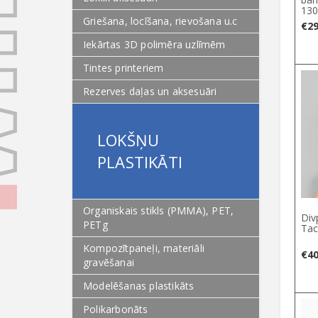
13
Griešana, locīšana, rievošana u.c
€
29
Iekārtas 3D polimēra uzlīmēm
Tintes printeriem
Rezerves daļas un aksesuāri
LOKŠŅU
PLASTIKĀTI
Organiskais stikls (PMMA), PET,
Div
PETg
Ta
Kompozītpaneļi, materiāli
€
40
gravēšanai
Modelēšanas plastikāts
Polikarbonāts