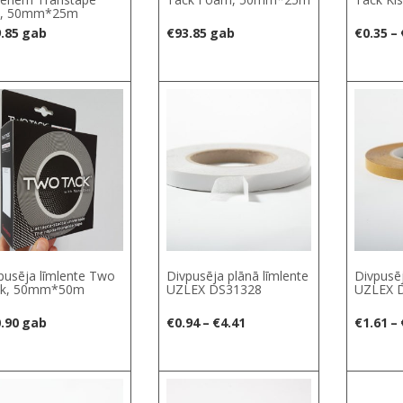
0, 50mm*25m
.85
gab
€
93.85
gab
€
0.35
–
Select options
S
pusēja līmlente Two
Divpusēja plānā līmlente
Divpusēj
ck, 50mm*50m
UZLEX DS31328
UZLEX 
Price
.90
gab
€
0.94
–
€
4.41
€
1.61
–
range:
€0.94
Select options
Select options
S
through