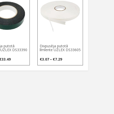
€7.28
€11.97
ja putotā
Divpusēja putotā
e UZLEX DS33390
līmlente UZLEX DS33605
Price
Price
€
33.49
€
3.07
–
€
7.29
range:
range:
€9.07
€3.07
through
through
€33.49
€7.29