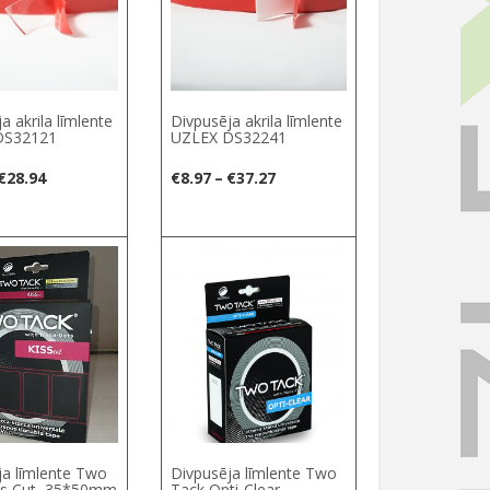
a akrila līmlente
Divpusēja akrila līmlente
DS32121
UZLEX DS32241
Price
Price
€
28.94
€
8.97
–
€
37.27
range:
range:
€9.23
€8.97
elect options
through
through
€28.94
€37.27
ja līmlente Two
Divpusēja līmlente Two
ss Cut, 35*50mm
Tack Opti-Clear,