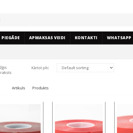
PIEGĀDE
APMAKSAS VEIDI
KONTAKTI
WHATSAPP
žģis
Kārtot pēc
raksts
Artikuls
Produkts
Select options
Select options
S