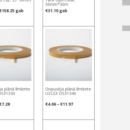
50mm*30m
Price
€
158.25
gab
€
31.10
gab
range:
€0.35
elect options
Select options
through
€158.25
a plānā līmlente
Divpusēja plānā līmlente
DS31330
UZLEX DS31340
Price
Price
€
7.28
€
4.06
–
€
11.97
range:
range:
€1.61
€4.06
elect options
Select options
through
through