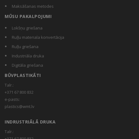
Maksāšanas metodes
MŪSU PAKALPOJUMI
Lokšņu griešana
Ruļļu materiala konvertācija
Ruļļu griešana
Industriāla druka
Digitāla griešana
BŪVPLASTIKĀTI
Talr.:
+371 67 800 832
e-pasts:
plastics@wmt.lv
INDRUSTRIĀLĀ DRUKA
Talr.:
+371 67 800 832