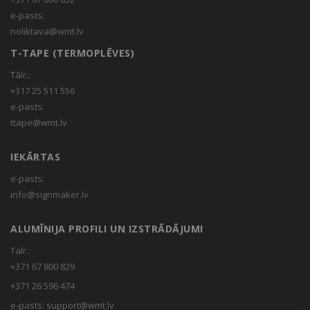
e-pasts:
noliktava@wmt.lv
T-TAPE (TERMOPLĒVES)
Tālr.:
+317 25 511 556
e-pasts:
ttape@wmt.lv
IEKĀRTAS
e-pasts:
info@signmaker.lv
ALUMĪNIJA PROFILI UN IZSTRĀDĀJUMI
Talr.:
+371 67 800 829
+371 26 596 474
e-pasts:
support@wmt.lv