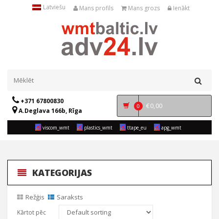
Latviešu
Mans profils
Mans grozs
Ienākt
+371 67800830
€
0,00
0
A.Deglava 166b, Rīga
viscom_wmt
plastics_wmt
ttape_eu
apg_wmt
KATEGORIJAS
Režģis
Saraksts
Kārtot pēc