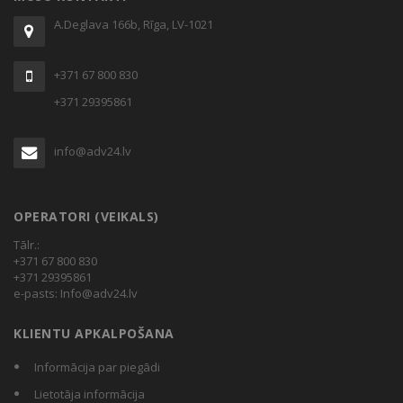
A.Deglava 166b, Rīga, LV-1021
+371 67 800 830
+371 29395861
info@adv24.lv
OPERATORI (VEIKALS)
Tālr.:
+371 67 800 830
+371 29395861
e-pasts:
Info@adv24.lv
KLIENTU APKALPOŠANA
Informācija par piegādi
Lietotāja informācija