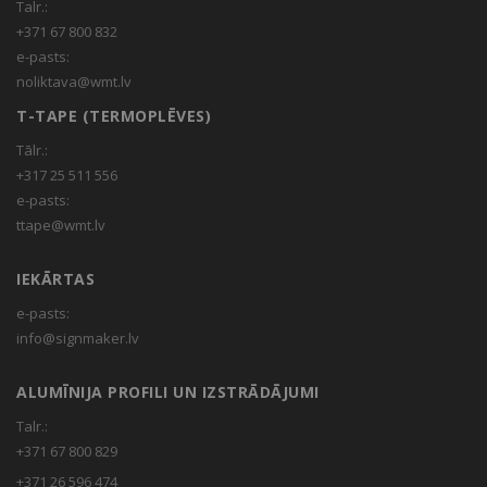
Talr.:
+371 67 800 832
e-pasts:
noliktava@wmt.lv
T-TAPE (TERMOPLĒVES)
Tālr.:
+317 25 511 556
e-pasts:
ttape@wmt.lv
IEKĀRTAS
e-pasts:
info@signmaker.lv
ALUMĪNIJA PROFILI UN IZSTRĀDĀJUMI
Talr.:
+371 67 800 829
+371 26 596 474