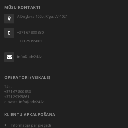
MŪSU KONTAKTI
A.Deglava 166b, Rīga, LV-1021
+371 67 800 830
+371 29395861
info@adv24.lv
OPERATORI (VEIKALS)
Tālr.:
+371 67 800 830
+371 29395861
e-pasts:
Info@adv24.lv
KLIENTU APKALPOŠANA
Informācija par piegādi