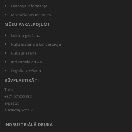
Lietotāja informācija
Maksāšanas metodes
MŪSU PAKALPOJUMI
Lokšņu griešana
Ruļļu materiala konvertācija
Ruļļu griešana
Industriāla druka
Digitāla griešana
BŪVPLASTIKĀTI
Talr.:
+371 67 800 832
e-pasts:
plastics@wmt.lv
INDRUSTRIĀLĀ DRUKA