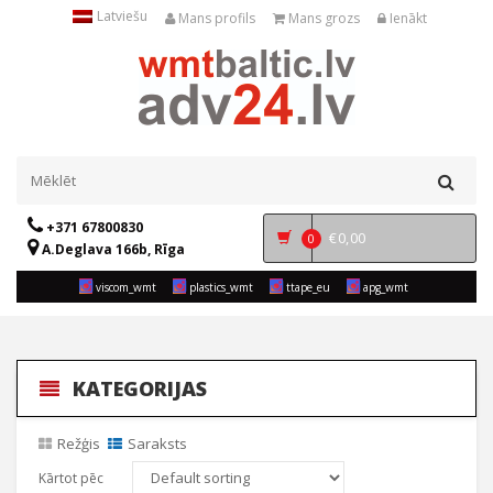
Latviešu
Mans profils
Mans grozs
Ienākt
+371 67800830
€
0,00
0
A.Deglava 166b, Rīga
viscom_wmt
plastics_wmt
ttape_eu
apg_wmt
KATEGORIJAS
Režģis
Saraksts
Kārtot pēc