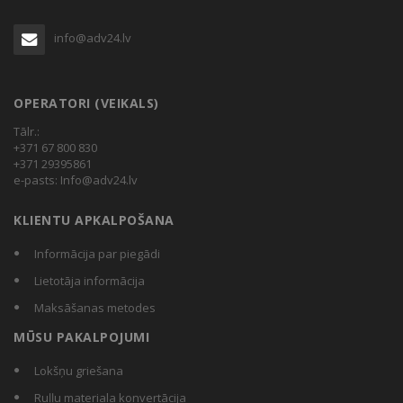
info@adv24.lv
OPERATORI (VEIKALS)
Tālr.:
+371 67 800 830
+371 29395861
e-pasts:
Info@adv24.lv
KLIENTU APKALPOŠANA
Informācija par piegādi
Lietotāja informācija
Maksāšanas metodes
MŪSU PAKALPOJUMI
Lokšņu griešana
Ruļļu materiala konvertācija