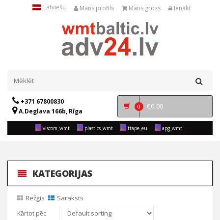
Latviešu
Mans profils
Mans grozs
Ienākt
+371 67800830
€
0,00
0
A.Deglava 166b, Rīga
viscom_wmt
plastics_wmt
ttape_eu
apg_wmt
KATEGORIJAS
Režģis
Saraksts
Kārtot pēc