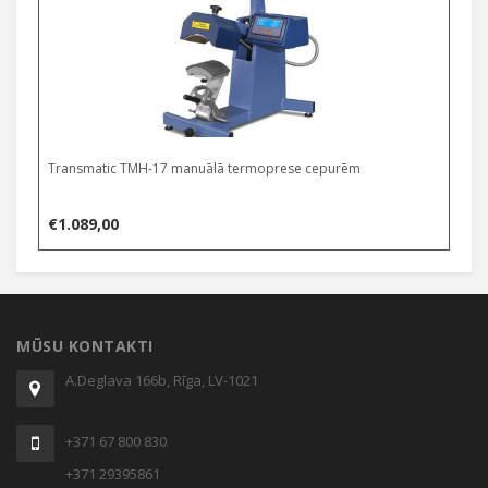
Transmatic TMH-17 manuālā termoprese cepurēm
€
1.089,00
MŪSU KONTAKTI
A.Deglava 166b, Rīga, LV-1021
+371 67 800 830
+371 29395861