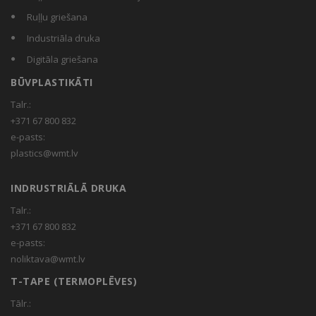
Ruļļu griešana
Industriāla druka
Digitāla griešana
BŪVPLASTIKĀTI
Talr.:
+371 67 800 832
e-pasts:
plastics@wmt.lv
INDRUSTRIĀLĀ DRUKA
Talr.:
+371 67 800 832
e-pasts:
noliktava@wmt.lv
T-TAPE (TERMOPLĒVES)
Tālr.: