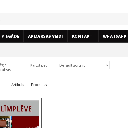
PIEGĀDE
APMAKSAS VEIDI
KONTAKTI
WHATSAPP
žģis
Kārtot pēc
raksts
Artikuls
Produkts