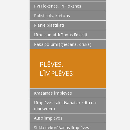
PVH loksnes, PP loksnes
Polistirols, kartons
Plānie plastikāti
Līmes un attīrīšanas līdzekļi
Pakalpojumi (griešana, druka)
PLĒVES,
LĪMPLĒVES
Krāsainas līmpleves
Līmplēves rakstīšanai ar krītu un
markeriem
Auto līmplēves
Stikla dekorēšanas līmplēves