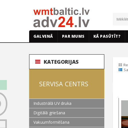
GALVENĀ
PAR MUMS
KĀ PASŪTĪT?
KATEGORIJAS
Re
Sa
SERVISA CENTRS
Industriālā UV druka
Digitālā griešana
Vakuumformēšana