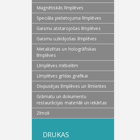
Magnētiskās līmplēves
Speciāla pielietojuma līmplēves
Gaismu atstarojošas līmplēves
Gaismu uzkrājošas līmplēves
Metalizētas un hologrāfiskas
līmplēves
Līmplēves mēbelēm
Līmplēves grīdas grafikai
Divpusējas līmplēves un līmlentes
Grāmatu un dokumentu
restaurācijas materiāli un iekārtas
Zīmoli
DRUKAS