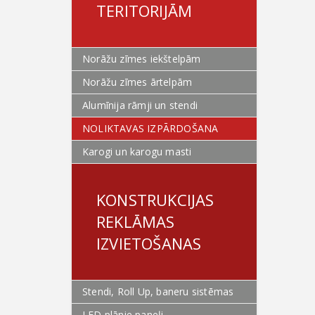
TERITORIJĀM
Norāžu zīmes iekštelpām
Norāžu zīmes ārtelpām
Alumīnija rāmji un stendi
NOLIKTAVAS IZPĀRDOŠANA
Karogi un karogu masti
KONSTRUKCIJAS
REKLĀMAS
IZVIETOŠANAS
Stendi, Roll Up, baneru sistēmas
LED plānie paneļi