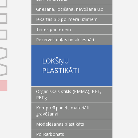
Griešana, locīšana, rievošana u.c
Iekārtas 3D polimēra uzlīmēm
Tintes printeriem
Rezerves daļas un aksesuāri
LOKŠŅU
PLASTIKĀTI
Organiskais stikls (PMMA), PET,
PETg
Kompozītpaneļi, materiāli
gravēšanai
Modelēšanas plastikāts
Polikarbonāts