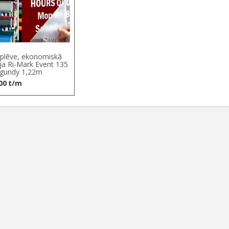
plēve, ekonomiskā
ija Ri-Mark Event 135
gundy 1,22m
00
t/m