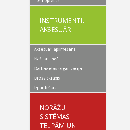
Termopreses
INSTRUMENTI,
AKSESUĀRI
Aksesuāri aplīmēšanai
Naži un lineāli
Darbavietas organizācija
Drošs skrāpis
Izpārdošana
NORĀŽU
SISTĒMAS
TELPĀM UN