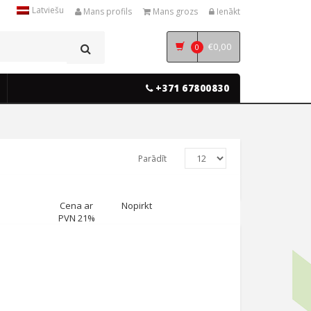
Latviešu
Mans profils
Mans grozs
Ienākt
€
0,00
0
+371 67800830
Parādīt
Cena ar
Nopirkt
PVN 21%