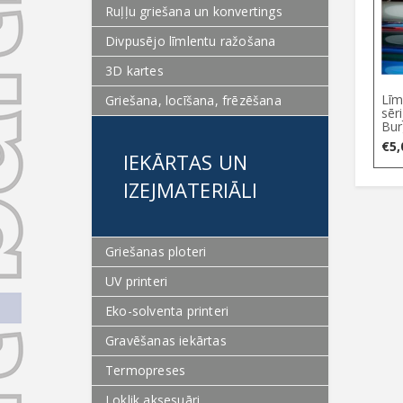
Ruļļu griešana un konvertings
Divpusējo līmlentu ražošana
3D kartes
Līm
Griešana, locīšana, frēzēšana
sēr
Bur
€
5,
IEKĀRTAS UN
IZEJMATERIĀLI
Griešanas ploteri
UV printeri
Eko-solventa printeri
Gravēšanas iekārtas
Termopreses
Loklik aksesuāri