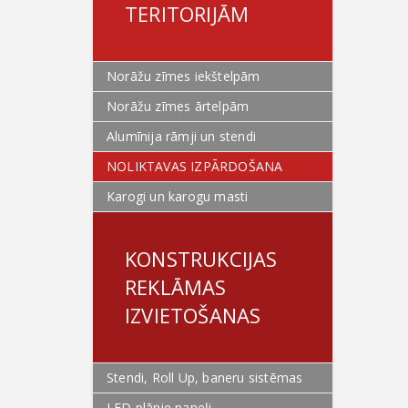
TERITORIJĀM
Norāžu zīmes iekštelpām
Norāžu zīmes ārtelpām
Alumīnija rāmji un stendi
NOLIKTAVAS IZPĀRDOŠANA
Karogi un karogu masti
KONSTRUKCIJAS
REKLĀMAS
IZVIETOŠANAS
Stendi, Roll Up, baneru sistēmas
LED plānie paneļi