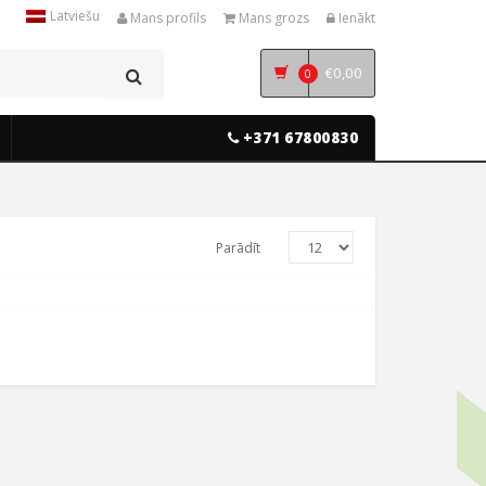
Latviešu
Mans profils
Mans grozs
Ienākt
€
0,00
0
+371 67800830
Parādīt