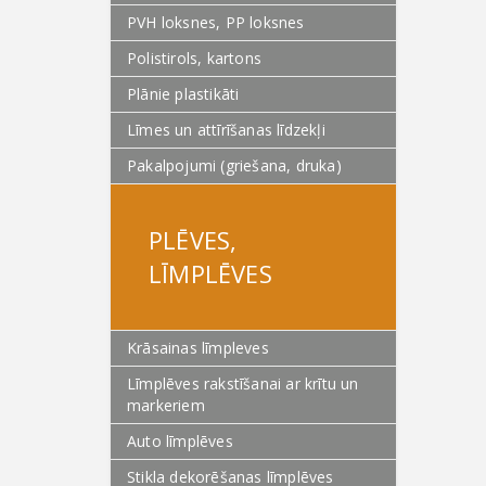
PVH loksnes, PP loksnes
Polistirols, kartons
Plānie plastikāti
Līmes un attīrīšanas līdzekļi
Pakalpojumi (griešana, druka)
PLĒVES,
LĪMPLĒVES
Krāsainas līmpleves
Līmplēves rakstīšanai ar krītu un
markeriem
Auto līmplēves
Stikla dekorēšanas līmplēves