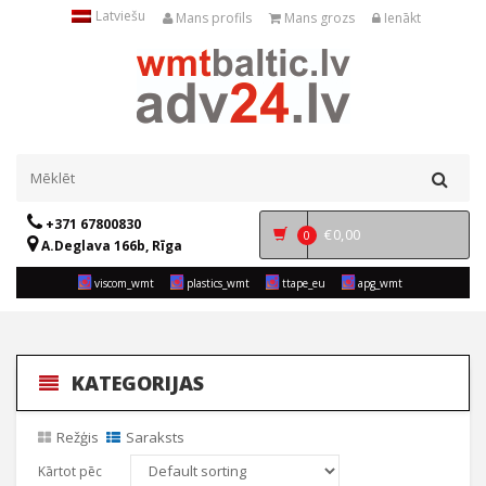
Latviešu
Mans profils
Mans grozs
Ienākt
+371 67800830
€
0,00
0
A.Deglava 166b, Rīga
viscom_wmt
plastics_wmt
ttape_eu
apg_wmt
KATEGORIJAS
Režģis
Saraksts
Kārtot pēc