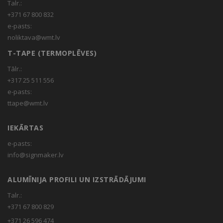
Talr.:
+371 67 800 832
e-pasts:
noliktava@wmt.lv
T-TAPE (TERMOPLĒVES)
Tālr.:
+317 25 511 556
e-pasts:
ttape@wmt.lv
IEKĀRTAS
e-pasts:
info@signmaker.lv
ALUMĪNIJA PROFILI UN IZSTRĀDĀJUMI
Talr.:
+371 67 800 829
+371 26 596 474