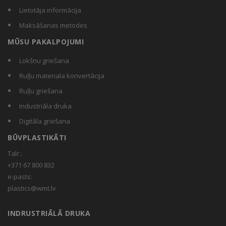
Lietotāja informācija
Maksāšanas metodes
MŪSU PAKALPOJUMI
Lokšņu griešana
Ruļļu materiala konvertācija
Ruļļu griešana
Industriāla druka
Digitāla griešana
BŪVPLASTIKĀTI
Talr.:
+371 67 800 832
e-pasts:
plastics@wmt.lv
INDRUSTRIĀLĀ DRUKA