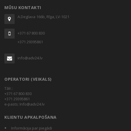
MŪSU KONTAKTI
A.Deglava 166b, Rīga, LV-1021
+371 67 800 830
+371 29395861
info@adv24.lv
OPERATORI (VEIKALS)
Tālr.:
+371 67 800 830
+371 29395861
e-pasts:
Info@adv24.lv
KLIENTU APKALPOŠANA
Informācija par piegādi