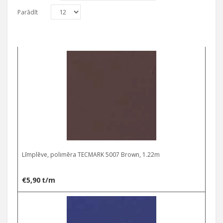
Parādīt
Līmplēve, polimēra TECMARK 5007 Brown, 1.22m
€
5,90
t/m