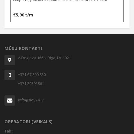
€
5,90
t/m
MŪSU KONTAKTI
A.Deglava 166b, Rīga, LV-1021
+371 67 800 830
+371 29395861
info@adv24.lv
OPERATORI (VEIKALS)
Tālr.: