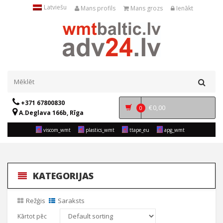
Latviešu
Mans profils
Mans grozs
Ienākt
+371 67800830
€
0,00
0
A.Deglava 166b, Rīga
viscom_wmt
plastics_wmt
ttape_eu
apg_wmt
KATEGORIJAS
Režģis
Saraksts
Kārtot pēc