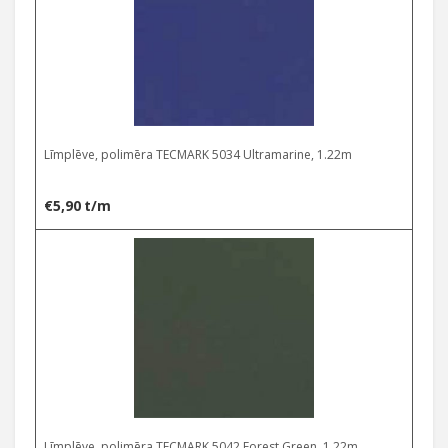
Līmplēve, polimēra TECMARK 5034 Ultramarine, 1.22m
€
5,90
t/m
Līmplēve, polimēra TECMARK 5042 Forest Green, 1.22m