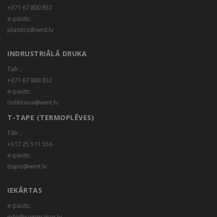
+371 67 800 832
e-pasts:
plastics@wmt.lv
INDRUSTRIĀLĀ DRUKA
Talr.:
+371 67 800 832
e-pasts:
noliktava@wmt.lv
T-TAPE (TERMOPLĒVES)
Tālr.:
+317 25 511 556
e-pasts:
ttape@wmt.lv
IEKĀRTAS
e-pasts:
info@signmaker.lv