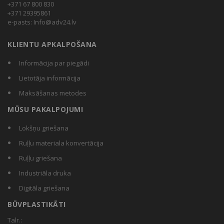
+371 67 800 830
+371 29395861
e-pasts:
Info@adv24.lv
KLIENTU APKALPOŠANA
Informācija par piegādi
Lietotāja informācija
Maksāšanas metodes
MŪSU PAKALPOJUMI
Lokšņu griešana
Ruļļu materiala konvertācija
Ruļļu griešana
Industriāla druka
Digitāla griešana
BŪVPLASTIKĀTI
Talr.: