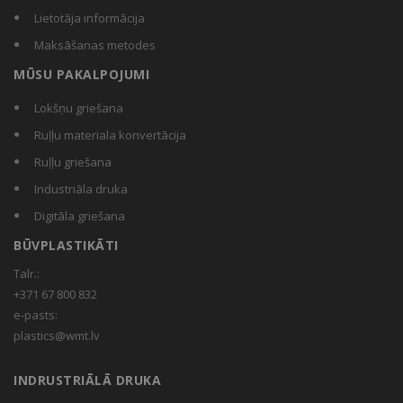
Lietotāja informācija
Maksāšanas metodes
MŪSU PAKALPOJUMI
Lokšņu griešana
Ruļļu materiala konvertācija
Ruļļu griešana
Industriāla druka
Digitāla griešana
BŪVPLASTIKĀTI
Talr.:
+371 67 800 832
e-pasts:
plastics@wmt.lv
INDRUSTRIĀLĀ DRUKA