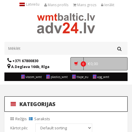
Latviešu
Mans profils
Mans grozs
Ienākt
+371 67800830
€
0,00
0
A.Deglava 166b, Rīga
viscom_wmt
plastics_wmt
ttape_eu
apg_wmt
KATEGORIJAS
Režģis
Saraksts
Kārtot pēc