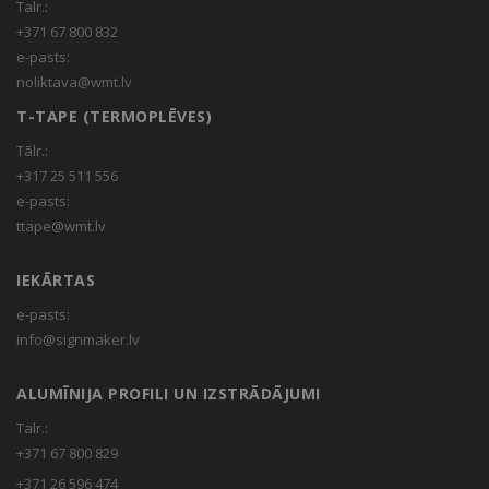
Talr.:
+371 67 800 832
e-pasts:
noliktava@wmt.lv
T-TAPE (TERMOPLĒVES)
Tālr.:
+317 25 511 556
e-pasts:
ttape@wmt.lv
IEKĀRTAS
e-pasts:
info@signmaker.lv
ALUMĪNIJA PROFILI UN IZSTRĀDĀJUMI
Talr.:
+371 67 800 829
+371 26 596 474