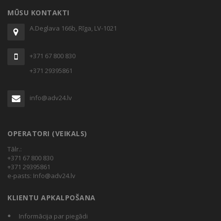
MŪSU KONTAKTI
A.Deglava 166b, Rīga, LV-1021
+371 67 800 830
+371 29395861
info@adv24.lv
OPERATORI (VEIKALS)
Tālr.:
+371 67 800 830
+371 29395861
e-pasts:
Info@adv24.lv
KLIENTU APKALPOŠANA
Informācija par piegādi