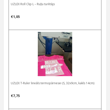
UZLEX Roll Clip L – Ruļļu turētājs
€
1,05
UZLEX T-Ruler lineāls termopārnesei (S, 32x9cm, kakls 14cm)
€
7,75