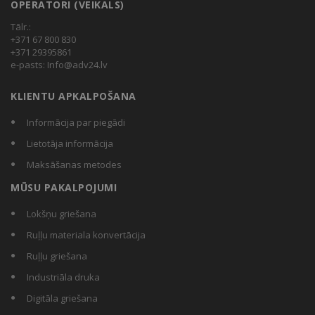
OPERATORI (VEIKALS)
Tālr.:
+371 67 800 830
+371 29395861
e-pasts:
Info@adv24.lv
KLIENTU APKALPOŠANA
Informācija par piegādi
Lietotāja informācija
Maksāšanas metodes
MŪSU PAKALPOJUMI
Lokšņu griešana
Ruļļu materiala konvertācija
Ruļļu griešana
Industriāla druka
Digitāla griešana