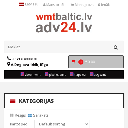
Latviešu
Mans profils
Mans grozs
Ienākt
+371 67800830
€
0,00
0
A.Deglava 166b, Rīga
viscom_wmt
plastics_wmt
ttape_eu
apg_wmt
KATEGORIJAS
Režģis
Saraksts
Kārtot pēc