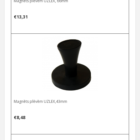
Magnēts plēvēm UZLEX, 66mm
€
13,31
Magnēts plēvēm UZLEX,43mm
€
8,48