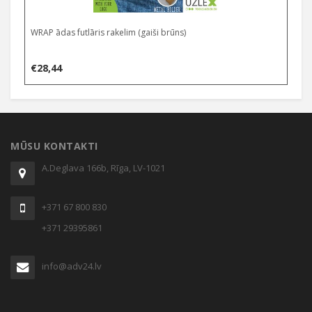
WRAP ādas futlāris rakelim (gaiši brūns)
€
28,44
MŪSU KONTAKTI
A.Deglava 166b, Rīga, LV-1021
+371 67 800 830
+371 29395861
info@adv24.lv