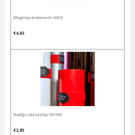
Blīvgumija konteinerim AM20
€
4,83
Elastīgs ruļļa turētajs 50×590
€
2,85