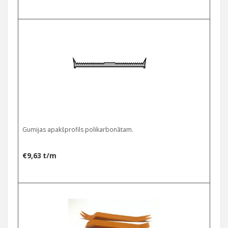
Gumijas apakšprofils polikarbonātam.
€
9,63
t/m