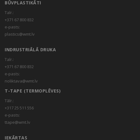
BŪVPLASTIKĀTI
Talr.:
+371 67 800 832
e-pasts:
plastics@wmt.lv
INDRUSTRIĀLĀ DRUKA
Talr.:
+371 67 800 832
e-pasts:
noliktava@wmt.lv
T-TAPE (TERMOPLĒVES)
Tālr.:
+317 25 511 556
e-pasts:
ttape@wmt.lv
IEKĀRTAS