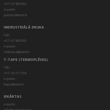
+371 67 800 832
e-pasts:
plastics@wmt.lv
INDRUSTRIĀLĀ DRUKA
Talr.:
+371 67 800 832
e-pasts:
noliktava@wmt.lv
T-TAPE (TERMOPLĒVES)
Tālr.:
+317 25 511 556
e-pasts:
ttape@wmt.lv
IEKĀRTAS
e-pasts:
info@signmaker.lv