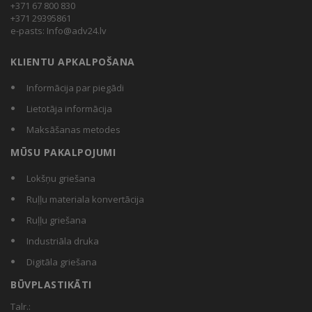
+371 67 800 830
+371 29395861
e-pasts:
Info@adv24.lv
KLIENTU APKALPOŠANA
Informācija par piegādi
Lietotāja informācija
Maksāšanas metodes
MŪSU PAKALPOJUMI
Lokšņu griešana
Ruļļu materiala konvertācija
Ruļļu griešana
Industriāla druka
Digitāla griešana
BŪVPLASTIKĀTI
Talr.: