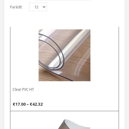
Parādīt
Select options
Clear PVC HT
Price
€
17.00
–
€
42.32
range:
Select options
€17.00