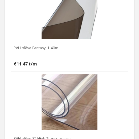
through
€42.32
PVH plēve Fantasy, 1.40m
€
11.47
t/m
Select options
PVH plēve ST High Transparency