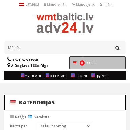
Latviešu
Mans profils
Mans grozs
Ienākt
+371 67800830
€
0.00
0
A.Deglava 166b, Rīga
viscom_wmt
plastics_wmt
ttape_eu
apg_wmt
KATEGORIJAS
Režģis
Saraksts
Kārtot pēc