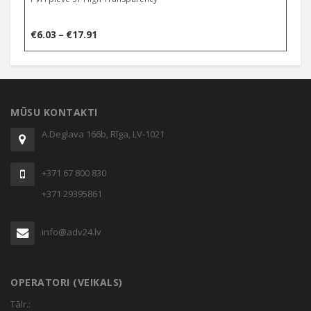
Price
€
6.03
–
€
17.91
range:
€6.03
through
MŪSU KONTAKTI
€17.91
A.Deglava 166b, Rīga, LV-1021
+371 67 800 830
+371 29395861
info@adv24.lv
OPERATORI (VEIKALS)
Tālr.: