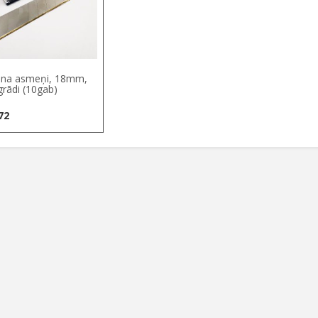
āna asmeņi, 18mm,
grādi (10gab)
72