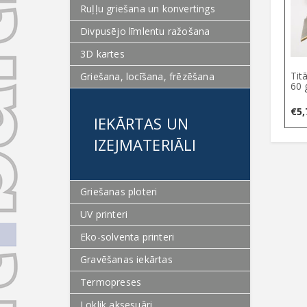
Ruļļu griešana un konvertings
Divpusējo līmlentu ražošana
3D kartes
Tit
Griešana, locīšana, frēzēšana
60 
€
5,
IEKĀRTAS UN
IZEJMATERIĀLI
Griešanas ploteri
UV printeri
Eko-solventa printeri
Gravēšanas iekārtas
Termopreses
Loklik aksesuāri