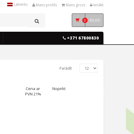
Latviešu
Mans profils
Mans grozs
Ienākt
€
0,00
0
+371 67800830
Parādīt
Cena ar
Nopirkt
PVN 21%