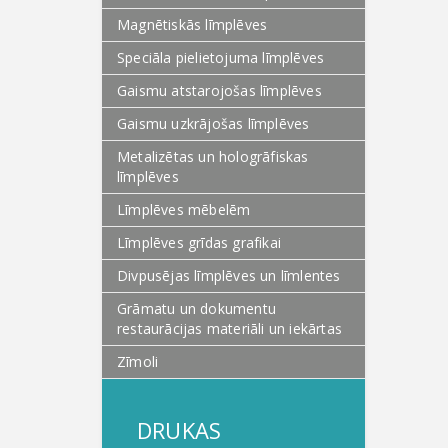
Magnētiskās līmplēves
Speciāla pielietojuma līmplēves
Gaismu atstarojošas līmplēves
Gaismu uzkrājošas līmplēves
Metalizētas un hologrāfiskas
līmplēves
Līmplēves mēbelēm
Līmplēves grīdas grafikai
Divpusējas līmplēves un līmlentes
Grāmatu un dokumentu
restaurācijas materiāli un iekārtas
Zīmoli
DRUKAS