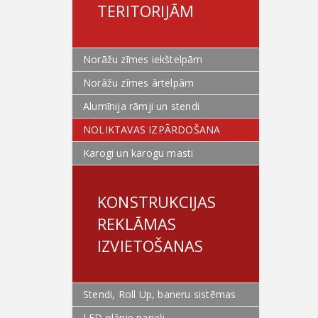
TERITORIJĀM
Norāžu zīmes iekštelpām
Norāžu zīmes ārtelpām
Alumīnija rāmji un stendi
NOLIKTAVAS IZPĀRDOŠANA
Karogi un karogu masti
KONSTRUKCIJAS
REKLĀMAS
IZVIETOŠANAS
Stendi, Roll Up, baneru sistēmas
LED plānie paneļi