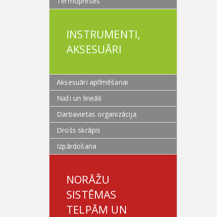
Termopreses
INSTRUMENTI,
AKSESUĀRI
Aksesuāri aplīmēšanai
Naži un lineāli
Darbavietas organizācija
Drošs skrāpis
Izpārdošana
NORĀŽU
SISTĒMAS
TELPĀM UN