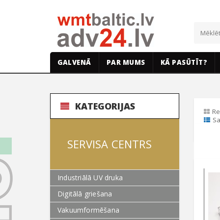
GALVENĀ
PAR MUMS
KĀ PASŪTĪT?
KATEGORIJAS
Re
Sa
SERVISA CENTRS
Industriālā UV druka
Digitālā griešana
Vakuumformēšana