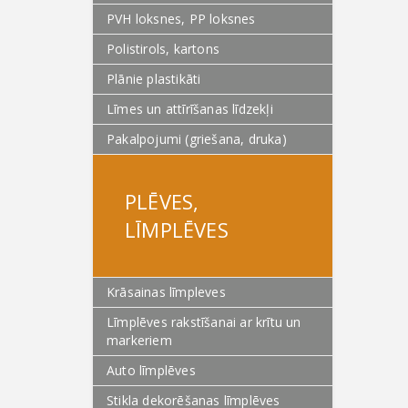
PVH loksnes, PP loksnes
Polistirols, kartons
Plānie plastikāti
Līmes un attīrīšanas līdzekļi
Pakalpojumi (griešana, druka)
PLĒVES,
LĪMPLĒVES
Krāsainas līmpleves
Līmplēves rakstīšanai ar krītu un
markeriem
Auto līmplēves
Stikla dekorēšanas līmplēves