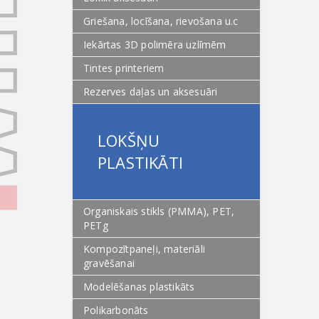
Griešana, locīšana, rievošana u.c
Iekārtas 3D polimēra uzlīmēm
Tintes printeriem
Rezerves daļas un aksesuāri
LOKŠŅU
PLASTIKĀTI
Organiskais stikls (PMMA), PET,
PETg
Kompozītpaneļi, materiāli
gravēšanai
Modelēšanas plastikāts
Polikarbonāts