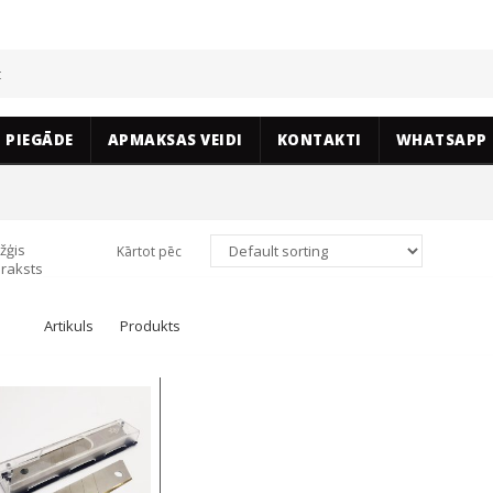
PIEGĀDE
APMAKSAS VEIDI
KONTAKTI
WHATSAPP
žģis
Kārtot pēc
raksts
Artikuls
Produkts