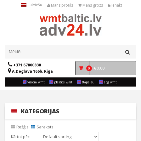
Latviešu
Mans profils
Mans grozs
Ienākt
+371 67800830
€
0,00
0
A.Deglava 166b, Rīga
viscom_wmt
plastics_wmt
ttape_eu
apg_wmt
KATEGORIJAS
Režģis
Saraksts
Kārtot pēc