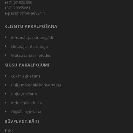
+371 67 800 830
+371 29395861
e-pasts:
Info@adv24.lv
KLIENTU APKALPOŠANA
Informācija par piegādi
Lietotāja informācija
Maksāšanas metodes
MŪSU PAKALPOJUMI
Lokšņu griešana
Ruļļu materiala konvertācija
Ruļļu griešana
Industriāla druka
Digitāla griešana
BŪVPLASTIKĀTI
Talr.: