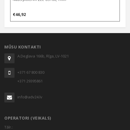
€
46,92
MŪSU KONTAKTI
A.Deglava 166b, Rīga, LV-1021
+371 67 800 830
+371 29395861
info@adv24.lv
OPERATORI (VEIKALS)
Tālr.: