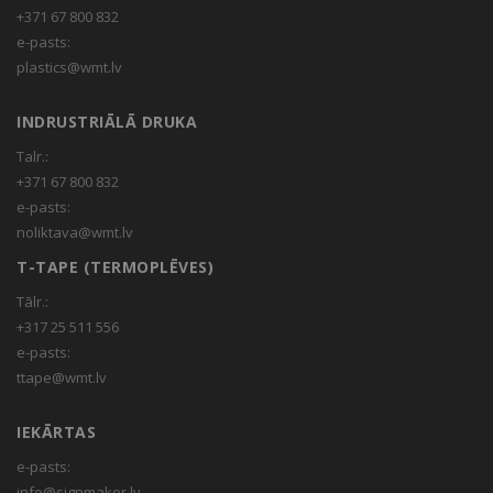
+371 67 800 832
e-pasts:
plastics@wmt.lv
INDRUSTRIĀLĀ DRUKA
Talr.:
+371 67 800 832
e-pasts:
noliktava@wmt.lv
T-TAPE (TERMOPLĒVES)
Tālr.:
+317 25 511 556
e-pasts:
ttape@wmt.lv
IEKĀRTAS
e-pasts:
info@signmaker.lv