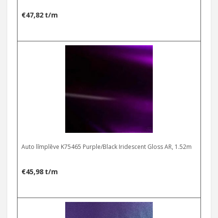
€
47,82
t/m
Auto līmplēve K75465 Purple/Black Iridescent Gloss AR, 1.52m
€
45,98
t/m