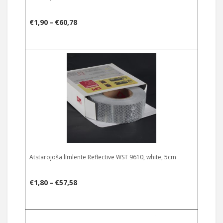
Price
€
1,90
–
€
60,78
range:
€1,90
Select options
through
€60,78
Atstarojoša līmlente Reflective WST 9610, white, 5cm
Price
€
1,80
–
€
57,58
range:
€1,80
Select options