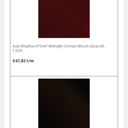
Auto līmplēve K75447 Midnight Crimson Bloom Gloss AR,
1.52m
€
47,82
t/m