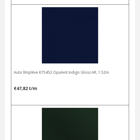
Auto līmplēve K75452 Opulent Indigo Gloss AR, 1.52m
€
47,82
t/m