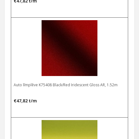
€
47,82
t/m
Auto līmplēve K75408 Black/Red Iridescent Gloss AR, 1.52m
€
47,82
t/m