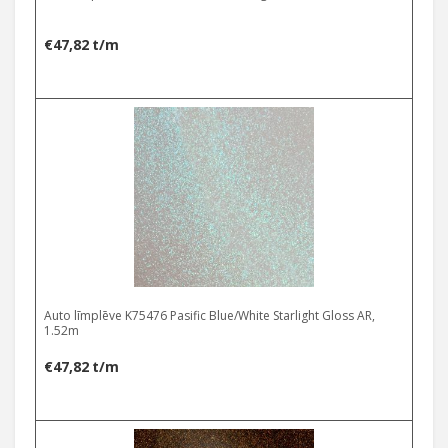
€
47,82
t/m
Auto līmplēve K75476 Pasific Blue/White Starlight Gloss AR,
1.52m
€
47,82
t/m