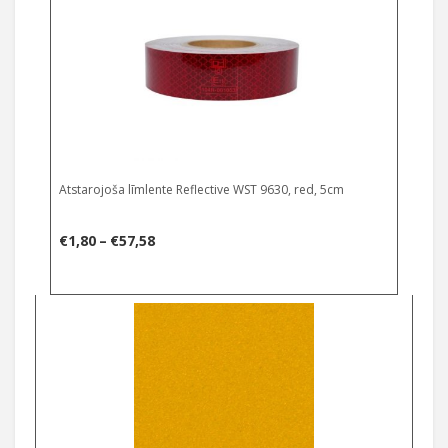
through
€57,58
Atstarojoša līmlente Reflective WST 9630, red, 5cm
Price
€
1,80
–
€
57,58
range:
€1,80
through
€57,58