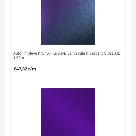
Auto līmplēve K75467 Purple/Blue Nebula Iridescent Gloss AR,
1.52m
€
47,82
t/m