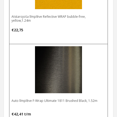
Atstarojoša līmplēve Reflective WRAP bubble-free,
yellow,1.24m
€
22,75
Auto līmplēve F-Wrap Ultimate 1811 Brushed Black, 1.52m
€
42,41
t/m