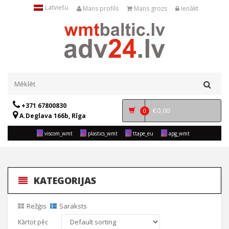
Latviešu
Mans profils
Mans grozs
Ienākt
+371 67800830
€
0,00
0
A.Deglava 166b, Rīga
viscom_wmt
plastics_wmt
ttape_eu
apg_wmt
KATEGORIJAS
Režģis
Saraksts
Kārtot pēc