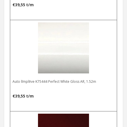
€
39,55
t/m
Auto līmplēve K75444 Perfect White Gloss AR, 1.52m
€
39,55
t/m