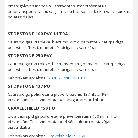
Aizsargplēves ir speciāli izstrādātas izmantošanai uz
autotransporta. lai aizsargātu visu transportlīdzekla vai visbiežāk
bojātās daļas.
STOPSTONE 100 PVC ULTRA
Caurspīdīga PVH plēve, biezums 75mk, pamatne – caurpsīdīgs
poliesters. Tiek izmantota īslaicīgai aizsardzībai.
STOPSTONE 250 PVC
Caurspīdīga PVH plēve, biezums 250mk, pamatne – caurpsīdīgs
poliesters. Tiek izmantota īslaicīgai aizsardzībai.
Tehniskais apraksts:
STOPSTONE_250_TDS
STOPSTONE 137 PU
Caurspīdīga poliuretāna plēve, biezums 137mk, ar PET
aizsarslāni. Tiek izmantota pastavīgai aizsardzībai.
GRAVELSHIELD 150 PU
Ultra caurspīdīga poliuretāna plēve, biezums 150mk, ar PET
aizsarslāni. Tiek izmantota priekšējo lukturu pastavīgai
aizsardzībai.
Tehniskais apraksts:
Gravelshield PU 150