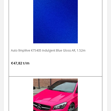
Auto līmplēve K75405 Indulgent Blue Gloss AR, 1.52m
€
47,82
t/m