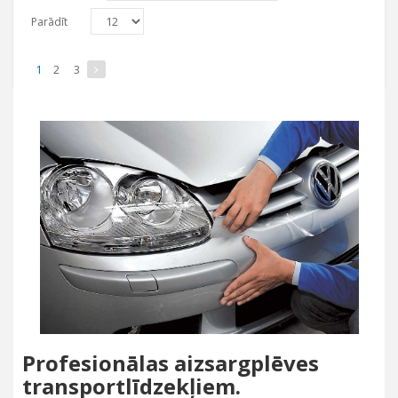
Parādīt
1
2
3
Profesionālas aizsargplēves
transportlīdzekļiem.