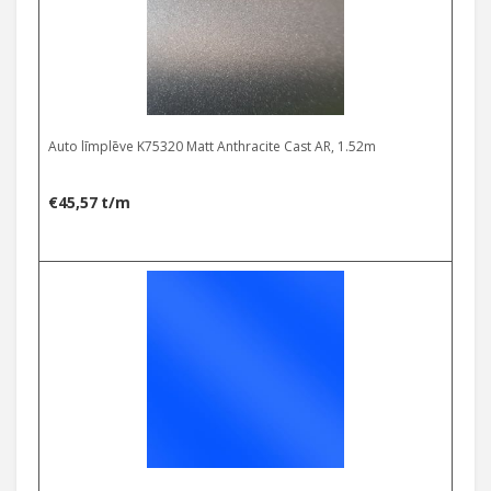
Auto līmplēve K75320 Matt Anthracite Cast AR, 1.52m
€
45,57
t/m