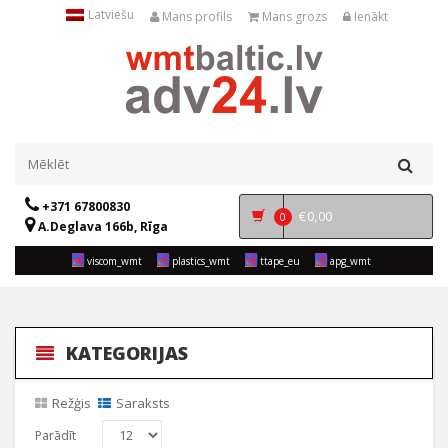
Latviešu
Mans profils
Mans grozs
Ienākt
+371 67800830
€
0,00
0
A.Deglava 166b, Rīga
viscom_wmt
plastics_wmt
ttape_eu
apg_wmt
KATEGORIJAS
Režģis
Saraksts
Parādīt