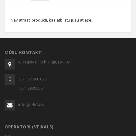
Nav atrasti produkti, kas atbilstu jūsu atlasei.
MŪSU KONTAKTI
A.Deglava 166b, Rīga, LV-1021
+371 67 800 830
+371 29395861
info@adv24.lv
OPERATORI (VEIKALS)