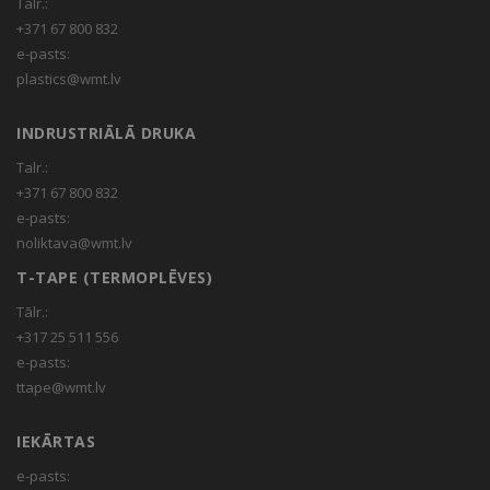
Talr.:
+371 67 800 832
e-pasts:
plastics@wmt.lv
INDRUSTRIĀLĀ DRUKA
Talr.:
+371 67 800 832
e-pasts:
noliktava@wmt.lv
T-TAPE (TERMOPLĒVES)
Tālr.:
+317 25 511 556
e-pasts:
ttape@wmt.lv
IEKĀRTAS
e-pasts: