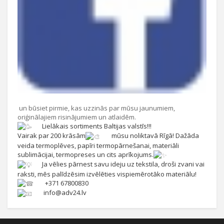
un būsiet pirmie, kas uzzinās par mūsu jaunumiem,
oriģinālajiem risinājumiem un atlaidēm.
Lielākais sortiments Baltijas valstīs!!!
Vairak par 200 krāsām
mūsu noliktavā Rīgā! Dažāda
veida termoplēves, papīri termopārnešanai, materiāli
sublimācijai, termopreses un cits aprīkojums.
Ja vēlies pārnest savu ideju uz tekstila, droši zvani vai
raksti, mēs palīdzēsim izvēlēties vispiemērotāko materiālu!
+371 67800830
info@adv24.lv