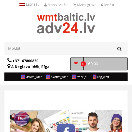
Latviešu
Mans profils
Mans grozs
Ienākt
+371 67800830
€
0,00
0
A.Deglava 166b, Rīga
viscom_wmt
plastics_wmt
ttape_eu
apg_wmt
KATEGORIJAS