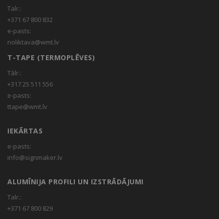
Talr.:
+371 67 800 832
e-pasts:
noliktava@wmt.lv
T-TAPE (TERMOPLĒVES)
Tālr.:
+317 25 511 556
e-pasts:
ttape@wmt.lv
IEKĀRTAS
e-pasts:
info@signmaker.lv
ALUMĪNIJA PROFILI UN IZSTRĀDĀJUMI
Talr.:
+371 67 800 829