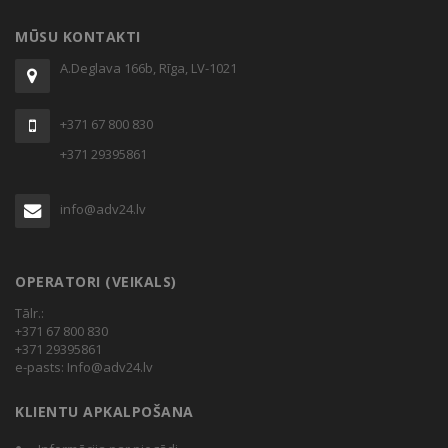
MŪSU KONTAKTI
A.Deglava 166b, Rīga, LV-1021
+371 67 800 830
+371 29395861
info@adv24.lv
OPERATORI (VEIKALS)
Tālr.:
+371 67 800 830
+371 29395861
e-pasts:
Info@adv24.lv
KLIENTU APKALPOŠANA