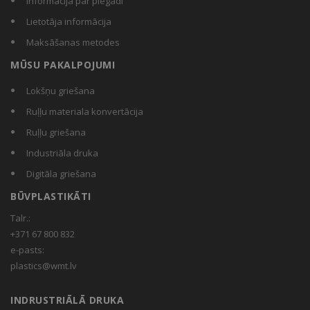
Informācija par piegādi
Lietotāja informācija
Maksāšanas metodes
MŪSU PAKALPOJUMI
Lokšņu griešana
Ruļļu materiala konvertācija
Ruļļu griešana
Industriāla druka
Digitāla griešana
BŪVPLASTIKĀTI
Talr.:
+371 67 800 832
e-pasts:
plastics@wmt.lv
INDRUSTRIĀLĀ DRUKA