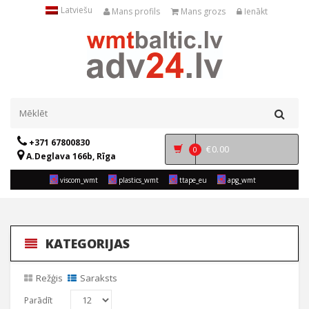
Latviešu
Mans profils
Mans grozs
Ienākt
+371 67800830
€
0.00
0
A.Deglava 166b, Rīga
viscom_wmt
plastics_wmt
ttape_eu
apg_wmt
KATEGORIJAS
Režģis
Saraksts
Parādīt