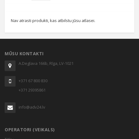
Nav atrasti produkti, kas atbilstu jūsu atlasei.
MŪSU KONTAKTI
A.Deglava 166b, Rīga, LV-1021
+371 67 800 830
+371 29395861
info@adv24.lv
OPERATORI (VEIKALS)