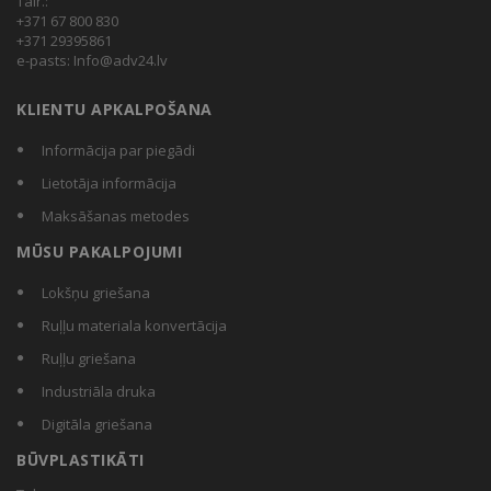
Tālr.:
+371 67 800 830
+371 29395861
e-pasts:
Info@adv24.lv
KLIENTU APKALPOŠANA
Informācija par piegādi
Lietotāja informācija
Maksāšanas metodes
MŪSU PAKALPOJUMI
Lokšņu griešana
Ruļļu materiala konvertācija
Ruļļu griešana
Industriāla druka
Digitāla griešana
BŪVPLASTIKĀTI