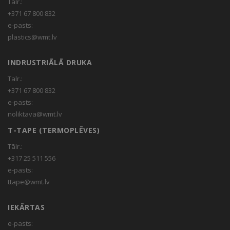
Talr.:
+371 67 800 832
e-pasts:
plastics@wmt.lv
INDRUSTRIĀLĀ DRUKA
Talr.:
+371 67 800 832
e-pasts:
noliktava@wmt.lv
T-TAPE (TERMOPLĒVES)
Tālr.:
+317 25 511 556
e-pasts:
ttape@wmt.lv
IEKĀRTAS
e-pasts: